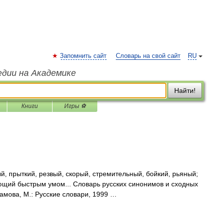
Запомнить сайт
Словарь на свой сайт
RU
едии на Академике
Найти!
Книги
Игры ⚽
, прыткий, резвый, скорый, стремительный, бойкий, рьяный;
ающий быстрым умом... Словарь русских синонимов и сходных
амова, М.: Русские словари, 1999 …