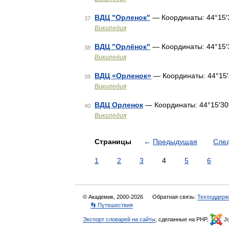
ВДЦ "Орленок"
— Координаты: 44°15′
37
Википедия
ВДЦ "Орлёнок"
— Координаты: 44°15′
38
Википедия
ВДЦ «Орленок»
— Координаты: 44°15′
39
Википедия
ВДЦ Орленок
— Координаты: 44°15′30
40
Википедия
Страницы
←
Предыдущая
Сле
1
2
3
4
5
6
© Академик, 2000-2026
Обратная связь:
Техподдерж
👣 Путешествия
Экспорт словарей на сайты
, сделанные на PHP,
Jo