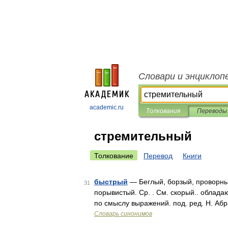
Словари и энциклоп
academic.ru
Толкования
Переводы
стремительный
Толкование
Перевод
Книги
быстрый
— Беглый, борзый, проворный
31
порывистый. Ср. . См. скорый.. облад
по смыслу выражений. под. ред. Н. Абр
Словарь синонимов