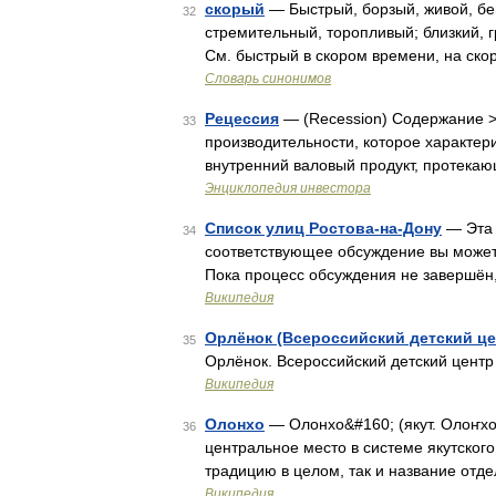
скорый
— Быстрый, борзый, живой, бе
32
стремительный, торопливый; близкий, г
См. быстрый в скором времени, на скор
Словарь синонимов
Рецессия
— (Recession) Содержание >
33
производительности, которое характер
внутренний валовый продукт, протека
Энциклопедия инвестора
Список улиц Ростова-на-Дону
— Эта 
34
соответствующее обсуждение вы можете
Пока процесс обсуждения не завершён
Википедия
Орлёнок (Всероссийский детский це
35
Орлёнок. Всероссийский детский цент
Википедия
Олонхо
— Олонхо&#160; (якут. Олоҥхо)
36
центральное место в системе якутског
традицию в целом, так и название от
Википедия