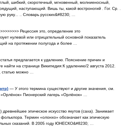
глый, шибкий, скоротечный, мгновенный, молниеносный,
рядущий, наступающий. Вишь ты, какой востроногий . Гог. Ср. .
ую руку... .. Словарь русских&#8230; …
>>>>>>>> Рецессия это, определение это
изует нулевой или отрицательный основной показатель
ющий на протяжении полугода и более …
статья предлагается к удалению. Пояснение причин и
 найти на странице Википедия:К удалению/2 августа 2012.
, статью можно …
нтр)
— У этого термина существуют и другие значения, см.
р «Орлёнок» Пионерский лагерь «Орлёнок» …
 древнейшее эпическое искусство якутов (саха). Занимает
о фольклора. Термин «олонхо» обозначает как эпическую
дельных сказаний. В 2005 году ЮНЕСКО&#8230; …