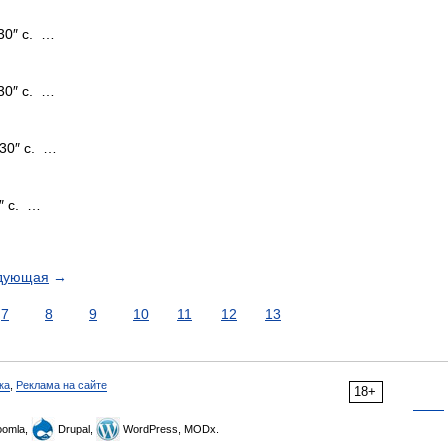
30″ с. …
30″ с. …
30″ с. …
″ с. …
дующая
→
7
8
9
10
11
12
13
ка
,
Реклама на сайте
18+
omla,
Drupal,
WordPress, MODx.