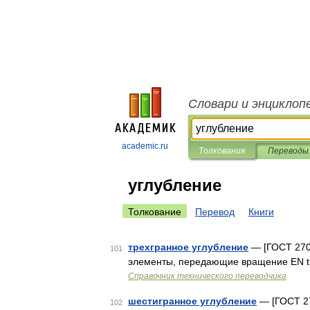
Словари и энциклоп
academic.ru
Толкования
Переводы
углубление
Толкование
Перевод
Книги
трехгранное углубление
— [ГОСТ 270
101
элементы, передающие вращение EN tria
Справочник технического переводчика
шестигранное углубление
— [ГОСТ 2
102