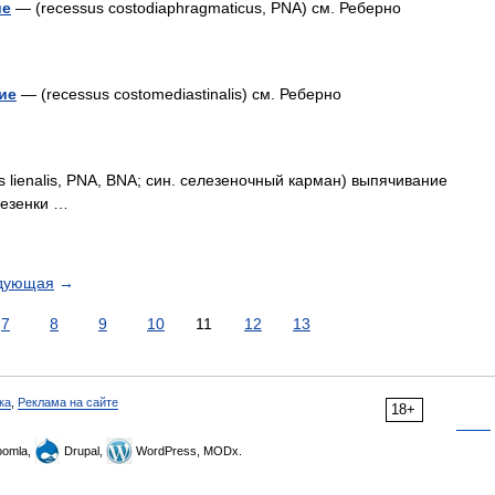
ие
— (recessus costodiaphragmaticus, PNA) см. Реберно
ие
— (recessus costomediastinalis) см. Реберно
 lienalis, PNA, BNA; син. селезеночный карман) выпячивание
лезенки …
дующая
→
7
8
9
10
11
12
13
ка
,
Реклама на сайте
18+
omla,
Drupal,
WordPress, MODx.