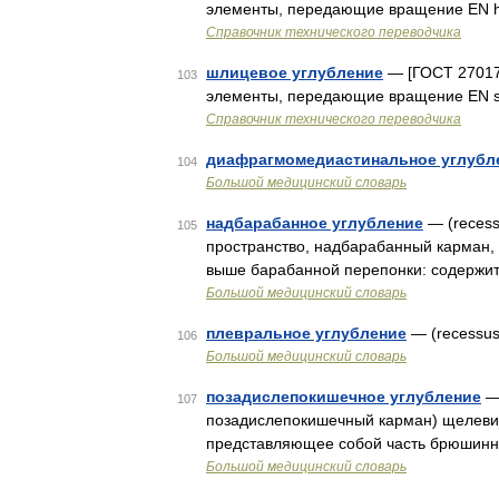
элементы, передающие вращение EN he
Справочник технического переводчика
шлицевое углубление
— [ГОСТ 27017
103
элементы, передающие вращение EN six s
Справочник технического переводчика
диафрагмомедиастинальное углубл
104
Большой медицинский словарь
надбарабанное углубление
— (recess
105
пространство, надбарабанный карман,
выше барабанной перепонки: содержит
Большой медицинский словарь
плевральное углубление
— (recessus
106
Большой медицинский словарь
позадислепокишечное углубление
— 
107
позадислепокишечный карман) щелевид
представляющее собой часть брюшинн
Большой медицинский словарь