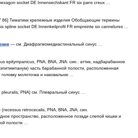
xagon socket DE Innensechskant FR six pans creux …
 86] Тематики крепежные изделия Обобщающие термины
pline socket DE Innenkeilprofil FR empreinte six cannelures …
ение
— см. Диафрагмомедиастинальный синус …
us epitympanicus, PNA, BNA, JNA: син.: аттик, надбарабанное
 эпитимпанум) часть барабанной полости, расположенная
 головку молоточка и наковальню …
 pleuralis, PNA) см. Плевральный синус …
(recessus retrocecalis, PNA, BNA, JNA; син.
ное пространство, расположенное позади слепой кишки и
ой полости …