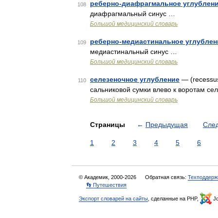
реберно-диафрагмальное углублен
108
диафрагмальный синус …
Большой медицинский словарь
реберно-медиастинальное углублен
109
медиастинальный синус …
Большой медицинский словарь
селезеночное углубление
— (recessus
110
сальниковой сумки влево к воротам се
Большой медицинский словарь
Страницы
←
Предыдущая
Сле
1
2
3
4
5
6
© Академик, 2000-2026
Обратная связь:
Техподдерж
👣 Путешествия
Экспорт словарей на сайты
, сделанные на PHP,
Jo