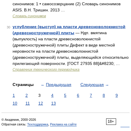
синонимов: 1 • самосозерцание (2) Словарь синонимов
ASIS. В.Н. Тришин. 2013 …
Словарь синонимов
углубление (выступ) на пласти древесноволокнистой
30
(древесностружечной) плиты
— Ндп. вмятина
(выпуклость) на пласти древесноволокнистой
(древесностружечной) плиты Дефект в виде местной
неровности на пласти древесноволокнистой
(древесностружечной) плиты, выделяющийся относительно
прилегающей поверхности. [ГОСТ 27935 88]&#8230; …
Справочник технического переводчика
Страницы
←
Предыдущая
Следующая
→
1
2
3
4
5
6
7
8
9
10
11
12
13
© Академик, 2000-2026
18+
Обратная связь:
Техподдержка
,
Реклама на сайте