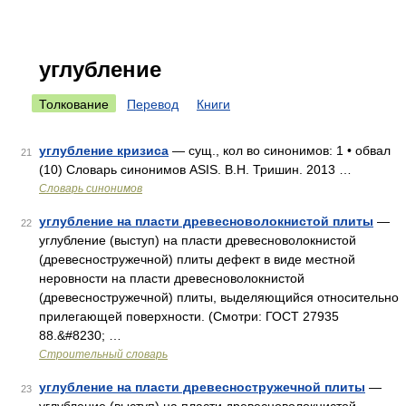
углубление
Толкование
Перевод
Книги
углубление кризиса
— сущ., кол во синонимов: 1 • обвал
21
(10) Словарь синонимов ASIS. В.Н. Тришин. 2013 …
Словарь синонимов
углубление на пласти древесноволокнистой плиты
—
22
углубление (выступ) на пласти древесноволокнистой
(древесностружечной) плиты дефект в виде местной
неровности на пласти древесноволокнистой
(древесностружечной) плиты, выделяющийся относительно
прилегающей поверхности. (Смотри: ГОСТ 27935
88.&#8230; …
Строительный словарь
углубление на пласти древесностружечной плиты
—
23