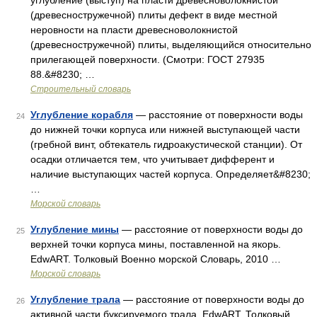
углубление (выступ) на пласти древесноволокнистой
(древесностружечной) плиты дефект в виде местной
неровности на пласти древесноволокнистой
(древесностружечной) плиты, выделяющийся относительно
прилегающей поверхности. (Смотри: ГОСТ 27935
88.&#8230; …
Строительный словарь
Углубление корабля
— расстояние от поверхности воды
24
до нижней точки корпуса или нижней выступающей части
(гребной винт, обтекатель гидроакустической станции). От
осадки отличается тем, что учитывает дифферент и
наличие выступающих частей корпуса. Определяет&#8230;
…
Морской словарь
Углубление мины
— расстояние от поверхности воды до
25
верхней точки корпуса мины, поставленной на якорь.
EdwART. Толковый Военно морской Словарь, 2010 …
Морской словарь
Углубление трала
— расстояние от поверхности воды до
26
активной части буксируемого трала. EdwART. Толковый