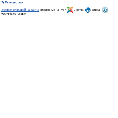
👣 Путешествия
Экспорт словарей на сайты
, сделанные на PHP,
Joomla,
Drupal,
WordPress, MODx.