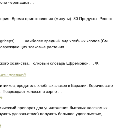
лопа черепашки …
ория: Время приготовления (минуты): 30 Продукты: Рецепт
tegriceps) наиболее вредный вид хлебных клопов (См.
 повреждающих злаковые растения …
кого хозяйства. Толковый словарь Ефремовой. Т. Ф.
зыка Ефремовой
тииков; вредитель хлебных злаков в Евразии. Коричневато
м. Повреждает колосья и зерно …
рь
мический препарат для уничтожения бытовых насекомых;
лучать удовольствие) получать большое удовольствие,
й