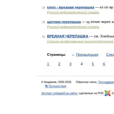
клоп - вредная черепашка
— кл оп вр
38
Русский орфографический словарь
щитник-черепашка
— щ итник череп а
39
Русский орфографический словарь
ВРЕДНАЯ ЧЕРЕПАШКА
— см. Хлебны
40
Сельско-хозяйственный энциклопедический 
Страницы
←
Предыдущая
Сле
1
2
3
4
5
6
© Академик, 2000-2026
Обратная связь:
Техподдерж
👣 Путешествия
Экспорт словарей на сайты
, сделанные на PHP,
Jo