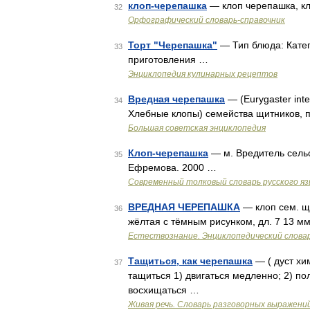
клоп-черепашка
— клоп черепашка, к
32
Орфографический словарь-справочник
Торт "Черепашка"
— Тип блюда: Катег
33
приготовления …
Энциклопедия кулинарных рецептов
Вредная черепашка
— (Eurygaster in
34
Хлебные клопы) семейства щитников,
Большая советская энциклопедия
Клоп-черепашка
— м. Вредитель сельс
35
Ефремова. 2000 …
Современный толковый словарь русского я
ВРЕДНАЯ ЧЕРЕПАШКА
— клоп сем. щи
36
жёлтая с тёмным рисунком, дл. 7 13 м
Естествознание. Энциклопедический слова
Тащиться, как черепашка
— ( дуст хи
37
тащиться 1) двигаться медленно; 2) по
восхищаться …
Живая речь. Словарь разговорных выражени