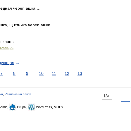
 едная череп ашка …
шка, щ итника череп ашки …
е клопы …
словарь
дующая
→
7
8
9
10
11
12
13
ка
,
Реклама на сайте
18+
omla,
Drupal,
WordPress, MODx.