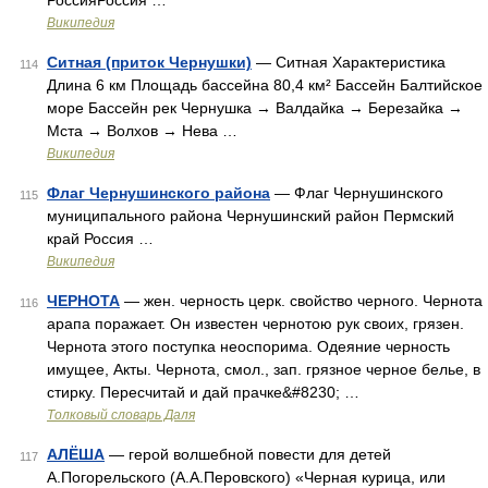
РоссияРоссия …
Википедия
Ситная (приток Чернушки)
— Ситная Характеристика
114
Длина 6 км Площадь бассейна 80,4 км² Бассейн Балтийское
море Бассейн рек Чернушка → Валдайка → Березайка →
Мста → Волхов → Нева …
Википедия
Флаг Чернушинского района
— Флаг Чернушинского
115
муниципального района Чернушинский район Пермский
край Россия …
Википедия
ЧЕРНОТА
— жен. черность церк. свойство черного. Чернота
116
арапа поражает. Он известен чернотою рук своих, грязен.
Чернота этого поступка неоспорима. Одеяние черность
имущее, Акты. Чернота, смол., зап. грязное черное белье, в
стирку. Пересчитай и дай прачке&#8230; …
Толковый словарь Даля
АЛЁША
— герой волшебной повести для детей
117
А.Погорельского (А.А.Перовского) «Черная курица, или