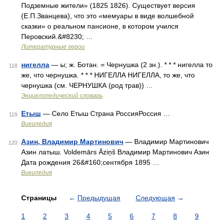
Подземные жители» (1825 1826). Существует версия
(Е.П.Званцева), что это «мемуары в виде волшебной
сказки» о реальном пансионе, в котором учился
Перовский.&#8230; …
Литературные герои
нигелла
— ы; ж. Ботан. = Чернушка (2 зн.). * * * нигелла то
118
же, что чернушка. * * * НИГЕЛЛА НИГЕЛЛА, то же, что
чернушка (см. ЧЕРНУШКА (род трав)) …
Энциклопедический словарь
Етыш
— Село Етыш Страна РоссияРоссия …
119
Википедия
Азин, Владимир Мартинович
— Владимир Мартинович
120
Азин латыш. Voldemārs Āziņš Владимир Мартинович Азин
Дата рождения 26&#160;сентября 1895 …
Википедия
Страницы
←
Предыдущая
Следующая
→
1
2
3
4
5
6
7
8
9