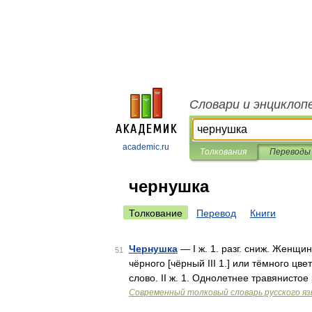
Словари и энциклоп
academic.ru
Толкования
Переводы
чернушка
Толкование
Перевод
Книги
Чернушка
— I ж. 1. разг. сниж. Женщи
51
чёрного [чёрный III 1.] или тёмного цв
слово. II ж. 1. Однолетнее травянисто
Современный толковый словарь русского я