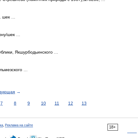
ч. шек …
ерну/шек …
ублики, Якшурбодьинского …
ильмезского …
дующая
→
7
8
9
10
11
12
13
ка
,
Реклама на сайте
18+