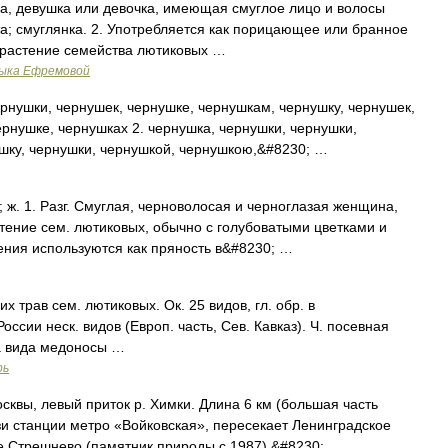
на, девушка или девочка, имеющая смуглое лицо и волосы
ета; смуглянка. 2. Употребляется как порицающее или бранное
е растение семейства лютиковых …
зыка Ефремовой
рнушки, чернушек, чернушке, чернушкам, чернушку, чернушек,
рнушке, чернушках 2. чернушка, чернушки, чернушки,
шку, чернушки, чернушкой, чернушкою,&#8230; …
; ж. 1. Разг. Смуглая, черноволосая и черноглазая женщина,
стение сем. лютиковых, обычно с голубоватыми цветками и
ения используются как пряность в&#8230; …
х трав сем. лютиковых. Ок. 25 видов, гл. обр. в
ссии неск. видов (Европ. часть, Сев. Кавказ). Ч. посевная
ба вида медоносы …
рь
квы, левый приток р. Химки. Длина 6 км (большая часть
изи станции метро «Войковская», пересекает Ленинградское
е Стрешнево (памятник природы с 1987),&#8230; …