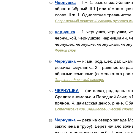
Чернушка
— I ж. 1. разг. сниж. Женщи
52
чёрного [чёрный III 1.] или тёмного цв
слово. II ж. 1. Однолетнее травянисто
Современный толковый словарь русского я
чернушка
— 1. чернушка, чернушки, че
53
чернушкой, чернушкою, чернушками, че
чернушек, чернушке, чернушкам, черну
Формы слов
Чернушка
— и; мн. род. шек, дат. шкам
54
девочка; смуглянка. 2. Травянистое ра
чёрными семенами (семена этого раст
Энциклопедический словарь
ЧЕРНУШКА
— (нигелла), род однолетни
55
Средиземноморье и Передней Азии; в Ро
пряное, Ч. дамасская декор. р ние. О
Естествознание. Энциклопедический слова
Чернушка
— река на северо западе Мос
56
заключена в трубу). Берёт начало вбл
шоссе, территорию усадьбы Покровско