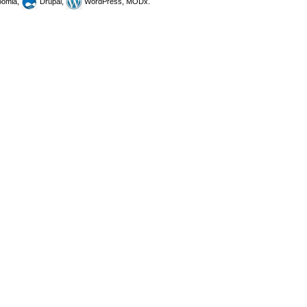
omla,
Drupal,
WordPress, MODx.