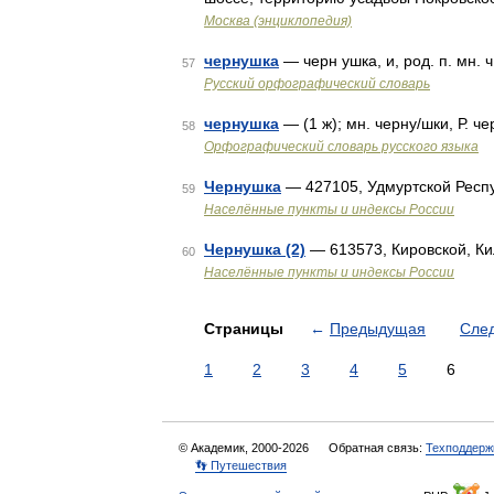
Москва (энциклопедия)
чернушка
— черн ушка, и, род. п. мн. 
57
Русский орфографический словарь
чернушка
— (1 ж); мн. черну/шки, Р. ч
58
Орфографический словарь русского языка
Чернушка
— 427105, Удмуртской Респ
59
Населённые пункты и индексы России
Чернушка (2)
— 613573, Кировской, К
60
Населённые пункты и индексы России
Страницы
←
Предыдущая
Сле
1
2
3
4
5
6
© Академик, 2000-2026
Обратная связь:
Техподдерж
👣 Путешествия