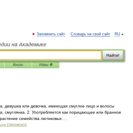
Запомнить сайт
Словарь на свой сайт
RU
едии на Академике
Найти!
Книги
Игры ⚽
на, девушка или девочка, имеющая смуглое лицо и волосы
ета; смуглянка. 2. Употребляется как порицающее или бранное
е растение семейства лютиковых …
зыка Ефремовой