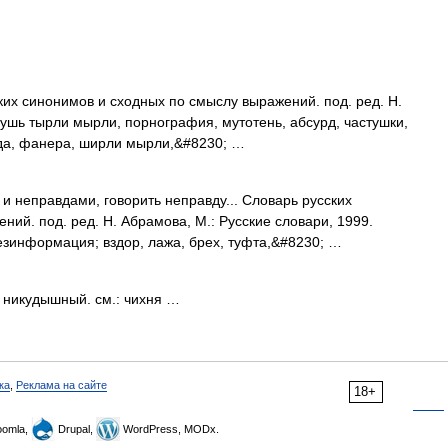
ких синонимов и сходных по смыслу выражений. под. ред. Н.
чушь тырли мырли, порнография, мутотень, абсурд, частушки,
нда, фанера, ширли мырли,&#8230; …
 неправдами, говорить неправду... Словарь русских
ий. под. ред. Н. Абрамова, М.: Русские словари, 1999.
зинформация; вздор, лажа, брех, туфта,&#8230; …
 никудышный. см.: чихня …
ка
,
Реклама на сайте
18+
omla,
Drupal,
WordPress, MODx.