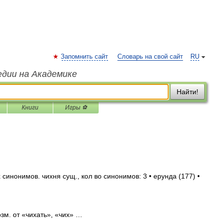
Запомнить сайт
Словарь на свой сайт
RU
едии на Академике
Найти!
Книги
Игры ⚽
синонимов. чихня сущ., кол во синонимов: 3 • ерунда (177) •
зм. от «чихать», «чих» …