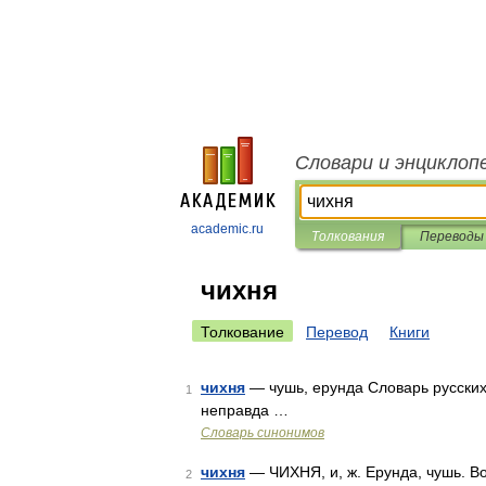
Словари и энциклоп
academic.ru
Толкования
Переводы
чихня
Толкование
Перевод
Книги
чихня
— чушь, ерунда Словарь русских 
1
неправда …
Словарь синонимов
чихня
— ЧИХНЯ, и, ж. Ерунда, чушь. Во
2