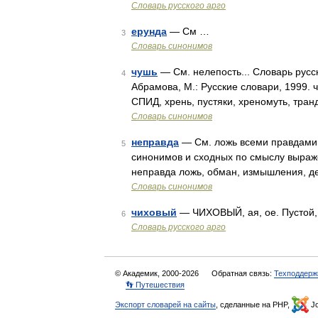
Словарь русского арго
ерунда
— См …
3
Словарь синонимов
чушь
— См. нелепость... Словарь русс
4
Абрамова, М.: Русские словари, 1999. 
СПИД, хрень, пустяки, хреномуть, тра
Словарь синонимов
неправда
— См. ложь всеми правдами и
5
синонимов и сходных по смыслу выражен
неправда ложь, обман, измышления, де
Словарь синонимов
чиховый
— ЧИХОВЫЙ, ая, ое. Пустой,
6
Словарь русского арго
© Академик, 2000-2026
Обратная связь:
Техподдерж
👣 Путешествия
Экспорт словарей на сайты
, сделанные на PHP,
Jo