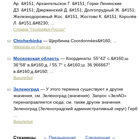
Ар. &#151; Архангельское Г. &#151; Горки Ленинские
ДЗ. &#151; Дзержинский Д. &#151; Долгопрудный Ж. &#151;
Железнодорожный Жос. &#151; Жостово К. &#151; Королёв
Л. &#151;&#8230; …
Словарь "География России"
Chtcherbinka
— Щербинка Coordonnées&#160; …
58
Wikipédia en Français
Московская область
— Координаты: 55°42′ с.&#160;ш.
59
36°58′ в.&#160;д. / 55.7° с.&#160;ш. 36.966667°
в.&#160;д.&#160; …
Википедия
Зеленоград
— У этого термина существуют и другие
60
значения, см. Зеленоград (значения). Запрос «ЗелАО»
перенаправляется сюда; см. также другие значения.
Зеленоград (Зеленоградский административный округ) Герб
…
Википедия
Страницы
←
Предыдущая
Следующая
→