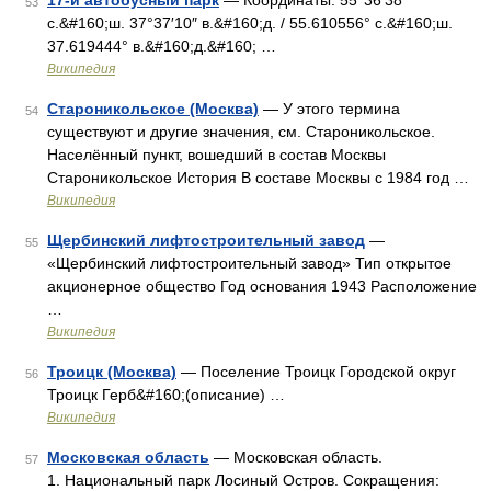
17-й автобусный парк
— Координаты: 55°36′38″
53
с.&#160;ш. 37°37′10″ в.&#160;д. / 55.610556° с.&#160;ш.
37.619444° в.&#160;д.&#160; …
Википедия
Староникольское (Москва)
— У этого термина
54
существуют и другие значения, см. Староникольское.
Населённый пункт, вошедший в состав Москвы
Староникольское История В составе Москвы с 1984 год …
Википедия
Щербинский лифтостроительный завод
—
55
«Щербинский лифтостроительный завод» Тип открытое
акционерное общество Год основания 1943 Расположение
…
Википедия
Троицк (Москва)
— Поселение Троицк Городской округ
56
Троицк Герб&#160;(описание) …
Википедия
Московская область
— Московская область.
57
1. Национальный парк Лосиный Остров. Сокращения: