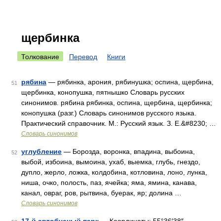
щербинка
Толкование
Перевод
Книги
рябина
— рябинка, арония, рябинушка; оспина, щербина,
51
щербинка, конопушка, пятнышко Словарь русских
синонимов. рябина рябинка, оспина, щербина, щербинка;
конопушка (разг.) Словарь синонимов русского языка.
Практический справочник. М.: Русский язык. З. Е.&#8230; …
Словарь синонимов
углубление
— Борозда, воронка, впадина, выбоина,
52
выбой, избоина, вымоина, ухаб, выемка, глубь, гнездо,
дупло, жерло, ложка, колдобина, котловина, лоно, лунка,
ниша, очко, полость, паз, ячейка; яма, ямина, канава,
канал, овраг, ров, рытвина, буерак, яр; долина …
Словарь синонимов