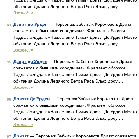
Тодда Локвуда к «Нашествию Тьмы» Дриззт До’Урден Место
обитания Долина Ледяного Ветра Раса Эльф дроу …
Википедия
Дзирт до Урден
— Персонаж Забытых Королевств Дриззт
94
сражается с бывшими сородичами. Фрагмент обложки
Тодда Локвуда к «Нашествию Тьмы» Дриззт До’Урден Место
обитания Долина Ледяного Ветра Раса Эльф дроу …
Википедия
Дзирт до'Урден
— Персонаж Забытых Королевств Дриззт
95
сражается с бывшими сородичами. Фрагмент обложки
Тодда Локвуда к «Нашествию Тьмы» Дриззт До’Урден Место
обитания Долина Ледяного Ветра Раса Эльф дроу …
Википедия
Дриззт До'Урден
— Персонаж Забытых Королевств Дриззт
96
сражается с бывшими сородичами. Фрагмент обложки
Тодда Локвуда к «Нашествию Тьмы» Дриззт До’Урден Место
обитания Долина Ледяного Ветра Раса Эльф дроу …
Википедия
Дриззт
— Персонаж Забытых Королевств Дриззт сражается
97