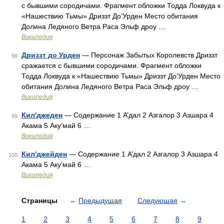
с бывшими сородичами. Фрагмент обложки Тодда Локвуда к
«Нашествию Тьмы» Дриззт До’Урден Место обитания
Долина Ледяного Ветра Раса Эльф дроу …
Википедия
Дриззт до Урден
— Персонаж Забытых Королевств Дриззт
98
сражается с бывшими сородичами. Фрагмент обложки
Тодда Локвуда к «Нашествию Тьмы» Дриззт До’Урден Место
обитания Долина Ледяного Ветра Раса Эльф дроу …
Википедия
Кил'джеден
— Содержание 1 А’дал 2 Азгалор 3 Азшара 4
99
Акама 5 Аку’май 6 …
Википедия
Кил'джейден
— Содержание 1 А’дал 2 Азгалор 3 Азшара 4
100
Акама 5 Аку’май 6 …
Википедия
Страницы
←
Предыдущая
Следующая
→
1
2
3
4
5
6
7
8
9