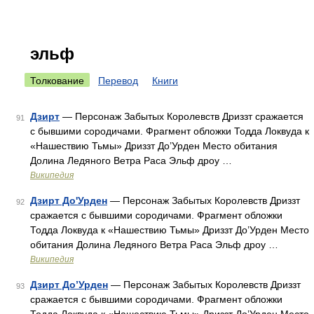
эльф
Толкование
Перевод
Книги
Дзирт
— Персонаж Забытых Королевств Дриззт сражается
91
с бывшими сородичами. Фрагмент обложки Тодда Локвуда к
«Нашествию Тьмы» Дриззт До’Урден Место обитания
Долина Ледяного Ветра Раса Эльф дроу …
Википедия
Дзирт До'Урден
— Персонаж Забытых Королевств Дриззт
92
сражается с бывшими сородичами. Фрагмент обложки
Тодда Локвуда к «Нашествию Тьмы» Дриззт До’Урден Место
обитания Долина Ледяного Ветра Раса Эльф дроу …
Википедия
Дзирт До’Урден
— Персонаж Забытых Королевств Дриззт
93
сражается с бывшими сородичами. Фрагмент обложки