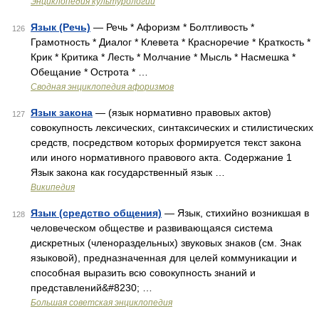
Энциклопедия культурологии
Язык (Речь)
— Речь * Афоризм * Болтливость *
126
Грамотность * Диалог * Клевета * Красноречие * Краткость *
Крик * Критика * Лесть * Молчание * Мысль * Насмешка *
Обещание * Острота * …
Сводная энциклопедия афоризмов
Язык закона
— (язык нормативно правовых актов)
127
совокупность лексических, синтаксических и стилистических
средств, посредством которых формируется текст закона
или иного нормативного правового акта. Содержание 1
Язык закона как государственный язык …
Википедия
Язык (средство общения)
— Язык, стихийно возникшая в
128
человеческом обществе и развивающаяся система
дискретных (членораздельных) звуковых знаков (см. Знак
языковой), предназначенная для целей коммуникации и
способная выразить всю совокупность знаний и
представлений&#8230; …
Большая советская энциклопедия