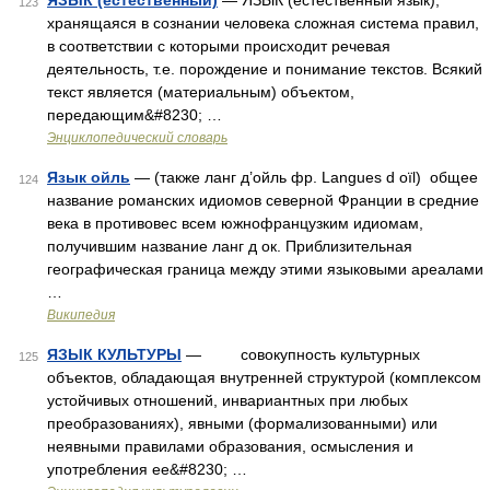
ЯЗЫК (естественный)
— ЯЗЫК (естественный язык),
123
хранящаяся в сознании человека сложная система правил,
в соответствии с которыми происходит речевая
деятельность, т.е. порождение и понимание текстов. Всякий
текст является (материальным) объектом,
передающим&#8230; …
Энциклопедический словарь
Язык ойль
— (также ланг д’ойль фр. Langues d oïl) общее
124
название романских идиомов северной Франции в средние
века в противовес всем южнофранцузким идиомам,
получившим название ланг д ок. Приблизительная
географическая граница между этими языковыми ареалами
…
Википедия
ЯЗЫК КУЛЬТУРЫ
— совокупность культурных
125
объектов, обладающая внутренней структурой (комплексом
устойчивых отношений, инвариантных при любых
преобразованиях), явными (формализованными) или
неявными правилами образования, осмысления и
употребления ее&#8230; …