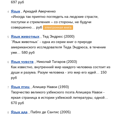
697 руб
Язык
, Аркадий Аверченко
4
«Иногда так приятно поглядеть на людские страсти,
поступки и стремления – со стороны, не будучи
совершенно… руб
электронная книга
Язык животных
, Тед Эндрюс (2000)
5
`Язык животных` - одна из серии книг о природе
американского исследователя Теда Эндрюса, в течение
уже… 580 руб
Язык чувств
, Николай Татаров (2003)
6
Как известно, внутренний мир каждого человека состоит из
души и разума. Разум человека - это мир его идей… 150
руб
Язык птиц
, Алишер Навои (1993)
7
Творчество великого узбекского поэта Алишера Навои -
яркая страница в истории узбекской литературы, одной…
670 руб
Язык ада
, Пабло де Сантис (2005)
8