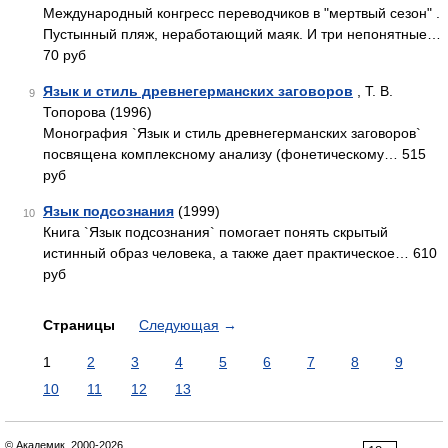
Международный конгресс переводчиков в "мертвый сезон" .
Пустынный пляж, неработающий маяк. И три непонятные…
70 руб
Язык и стиль древнегерманских заговоров
, Т. В.
9
Топорова (1996)
Монография `Язык и стиль древнегерманских заговоров`
посвящена комплексному анализу (фонетическому… 515
руб
Язык подсознания
(1999)
10
Книга `Язык подсознания` помогает понять скрытый
истинный образ человека, а также дает практическое… 610
руб
Страницы
Следующая
→
1
2
3
4
5
6
7
8
9
10
11
12
13
© Академик, 2000-2026