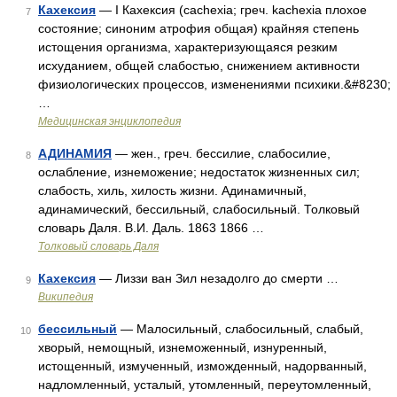
Кахексия
— I Кахексия (cachexia; греч. kachexia плохое
7
состояние; синоним атрофия общая) крайняя степень
истощения организма, характеризующаяся резким
исхуданием, общей слабостью, снижением активности
физиологических процессов, изменениями психики.&#8230;
…
Медицинская энциклопедия
АДИНАМИЯ
— жен., греч. бессилие, слабосилие,
8
ослабление, изнеможение; недостаток жизненных сил;
слабость, хиль, хилость жизни. Адинамичный,
адинамический, бессильный, слабосильный. Толковый
словарь Даля. В.И. Даль. 1863 1866 …
Толковый словарь Даля
Кахексия
— Лиззи ван Зил незадолго до смерти …
9
Википедия
бессильный
— Малосильный, слабосильный, слабый,
10
хворый, немощный, изнеможенный, изнуренный,
истощенный, измученный, изможденный, надорванный,
надломленный, усталый, утомленный, переутомленный,