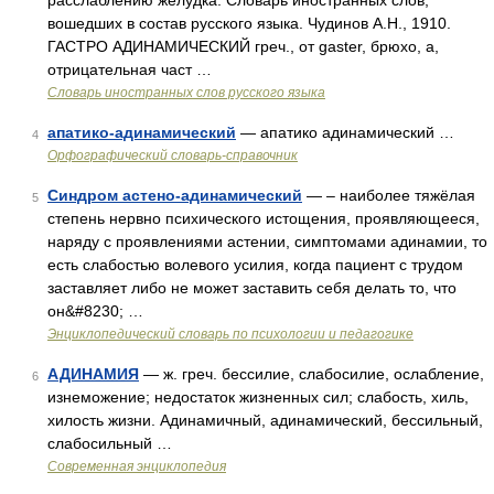
расслаблению желудка. Словарь иностранных слов,
вошедших в состав русского языка. Чудинов А.Н., 1910.
ГАСТРО АДИНАМИЧЕСКИЙ греч., от gaster, брюхо, а,
отрицательная част …
Словарь иностранных слов русского языка
апатико-адинамический
— апатико адинамический …
4
Орфографический словарь-справочник
Синдром астено-адинамический
— – наиболее тяжёлая
5
степень нервно психического истощения, проявляющееся,
наряду с проявлениями астении, симптомами адинамии, то
есть слабостью волевого усилия, когда пациент с трудом
заставляет либо не может заставить себя делать то, что
он&#8230; …
Энциклопедический словарь по психологии и педагогике
АДИНАМИЯ
— ж. греч. бессилие, слабосилие, ослабление,
6
изнеможение; недостаток жизненных сил; слабость, хиль,
хилость жизни. Адинамичный, адинамический, бессильный,
слабосильный …
Современная энциклопедия