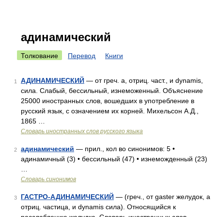
адинамический
Толкование
Перевод
Книги
АДИНАМИЧЕСКИЙ
— от греч. а, отриц. част., и dynamis,
1
сила. Слабый, бессильный, изнеможенный. Объяснение
25000 иностранных слов, вошедших в употребление в
русский язык, с означением их корней. Михельсон А.Д.,
1865 …
Словарь иностранных слов русского языка
адинамический
— прил., кол во синонимов: 5 •
2
адинамичный (3) • бессильный (47) • изнеможденный (23)
…
Словарь синонимов
ГАСТРО-АДИНАМИЧЕСКИЙ
— (греч., от gaster желудок, а
3
отриц. частица, и dynamis сила). Относящийся к