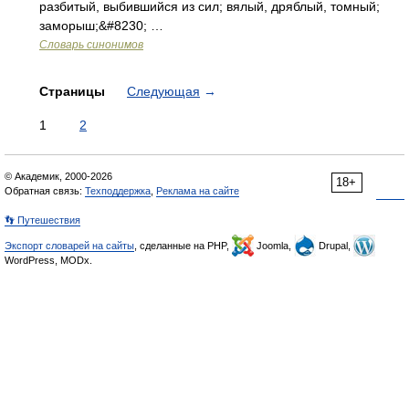
разбитый, выбившийся из сил; вялый, дряблый, томный;
заморыш;&#8230; …
Словарь синонимов
Страницы
Следующая
→
1
2
© Академик, 2000-2026
18+
Обратная связь:
Техподдержка
,
Реклама на сайте
👣 Путешествия
Экспорт словарей на сайты
, сделанные на PHP,
Joomla,
Drupal,
WordPress, MODx.