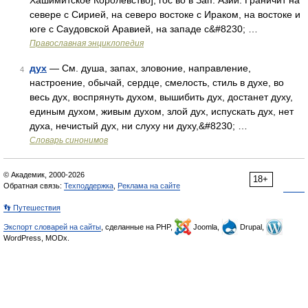
Хашимитское Королевство], гос во в Зап. Азии. Граничит на
севере с Сирией, на северо востоке с Ираком, на востоке и
юге с Саудовской Аравией, на западе с&#8230; …
Православная энциклопедия
дух
— См. душа, запах, зловоние, направление,
4
настроение, обычай, сердце, смелость, стиль в духе, во
весь дух, воспрянуть духом, вышибить дух, достанет духу,
единым духом, живым духом, злой дух, испускать дух, нет
духа, нечистый дух, ни слуху ни духу,&#8230; …
Словарь синонимов
© Академик, 2000-2026
18+
Обратная связь:
Техподдержка
,
Реклама на сайте
👣 Путешествия
Экспорт словарей на сайты
, сделанные на PHP,
Joomla,
Drupal,
WordPress, MODx.