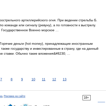
орострельного артиллерийского огня. При ведении стрельбы Б.
о команде или сигналу (ревуну), а по готовности к выстрелу.
.: Государственное Военно морское …
) Горячие деньги (hot money), принадлежащие иностранным
также государству и инвестированные в страну, где на данный
е ставки. Обычно такие вложения&#8230; …
7
8
9
10
11
12
13
ка
,
Реклама на сайте
18+