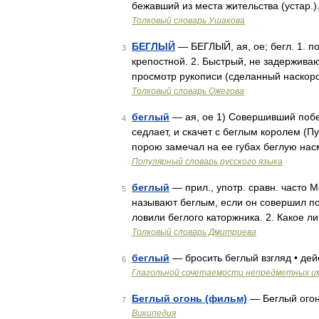
бежавший из места жительства (устар.
Толковый словарь Ушакова
БЕГЛЫЙ
— БЕГЛЫЙ, ая, ое; бегл. 1. п
3
крепостной. 2. Быстрый, не задерживаю
просмотр рукописи (сделанный наскоро)
Толковый словарь Ожегова
беглый
— ая, ое 1) Совершивший побег
4
седлает, и скачет с беглым королем (П
порою замечал на ее губах беглую на
Популярный словарь русского языка
беглый
— прил., употр. сравн. часто М
5
называют беглым, если он совершил побе
ловили беглого каторжника. 2. Какое 
Толковый словарь Дмитриева
беглый
— бросить беглый взгляд • де
6
Глагольной сочетаемости непредметных и
Беглый огонь (фильм)
— Беглый огон
7
Википедия