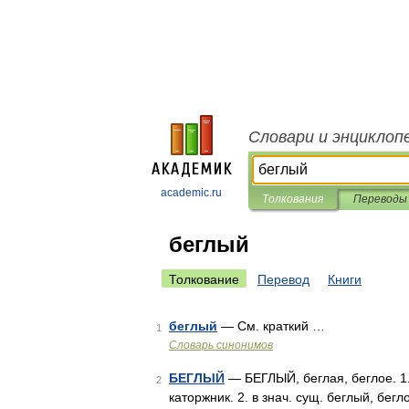
Словари и энциклоп
academic.ru
Толкования
Переводы
беглый
Толкование
Перевод
Книги
беглый
— См. краткий …
1
Словарь синонимов
БЕГЛЫЙ
— БЕГЛЫЙ, беглая, беглое. 1
2
каторжник. 2. в знач. сущ. беглый, бегл