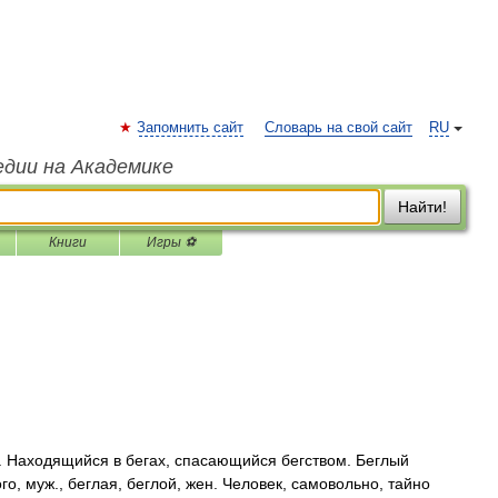
Запомнить сайт
Словарь на свой сайт
RU
едии на Академике
Найти!
Книги
Игры ⚽
. Находящийся в бегах, спасающийся бегством. Беглый
ого, муж., беглая, беглой, жен. Человек, самовольно, тайно