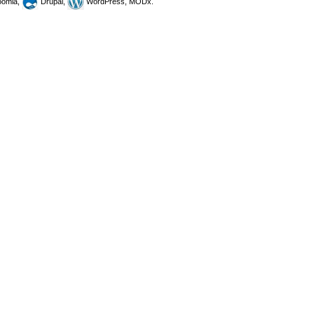
omla,
Drupal,
WordPress, MODx.