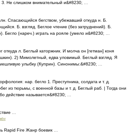
). 3. Не слишком внимательный и&#8230; …
олн. Спасающийся бегством, убежавший откуда н. Б.
щийся. Б. взгляд. Беглое чтение (без затруднений). Б.
. Бегло (нареч.) играть на рояле (умело и&#8230; …
 откуда л. Беглый каторжник. И молча он [гетман] коня
ушкин). 2) Мимолетный, едва уловимый. Беглый взгляд. Я
смешливую улыбку (Куприн). Синонимы:&#8230; …
орфология: нар. бегло 1. Преступника, солдата и т. д.
г из тюрьмы, с военной базы и т. д. Беглый раб. | Тогда они
либо действие называется&#8230; …
йствие …
мён
ь Rapid Fire Жанр боевик …