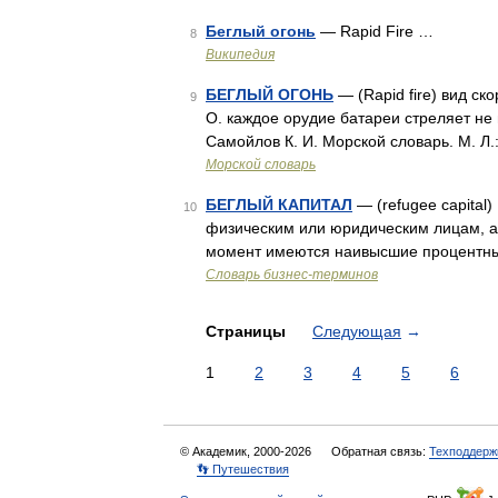
Беглый огонь
— Rapid Fire …
8
Википедия
БЕГЛЫЙ ОГОНЬ
— (Rapid fire) вид ск
9
О. каждое орудие батареи стреляет не п
Самойлов К. И. Морской словарь. М. Л
Морской словарь
БЕГЛЫЙ КАПИТАЛ
— (refugee capital
10
физическим или юридическим лицам, а 
момент имеются наивысшие процентны
Словарь бизнес-терминов
Страницы
Следующая
→
1
2
3
4
5
6
© Академик, 2000-2026
Обратная связь:
Техподдерж
👣 Путешествия