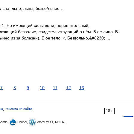
/льна, льно, льны; безво/льнее …
о. 1. Не имеющий силы воли; нерешительный,
ажающий безволие, свидетельствующий о нём. Б ое лицо. Б.
бычно из за болезни). Б ое тело. ◁ Безвольно,&#8230; …
7
8
9
10
11
12
13
ка
,
Реклама на сайте
18+
omla,
Drupal,
WordPress, MODx.