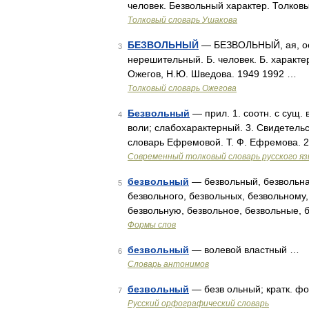
человек. Безвольный характер. Толков
Толковый словарь Ушакова
БЕЗВОЛЬНЫЙ
— БЕЗВОЛЬНЫЙ, ая, ое;
3
нерешительный. Б. человек. Б. характер
Ожегов, Н.Ю. Шведова. 1949 1992 …
Толковый словарь Ожегова
Безвольный
— прил. 1. соотн. с сущ. 
4
воли; слабохарактерный. 3. Свидетел
словарь Ефремовой. Т. Ф. Ефремова. 
Современный толковый словарь русского я
безвольный
— безвольный, безвольная
5
безвольного, безвольных, безвольному
безвольную, безвольное, безвольные, 
Формы слов
безвольный
— волевой властный …
6
Словарь антонимов
безвольный
— безв ольный; кратк. ф
7
Русский орфографический словарь