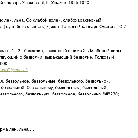
ый словарь Ушакова. Д.Н. Ушаков. 1935 1940 …
 лен, льна. Со слабой волей, слабохарактерный,
. | сущ. безвольность, и, жен. Толковый словарь Ожегова. С.И.
воля I 1., 2., безволие, связанный с ними 2. Лишённый силы
ьствующий о безволии; выражающий безволие. Толковый
2000 …
зыка Ефремовой
, безвольное, безвольные, безвольного, безвольной,
, безвольной, безвольному, безвольным, безвольный,
безвольного, безвольную, безвольное, безвольных,&#8230; …
орма лен, льна …