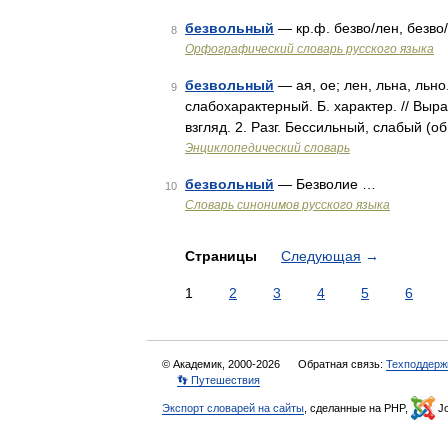
безвольный
— кр.ф. безво/лен, безво
8
Орфографический словарь русского языка
безвольный
— ая, ое; лен, льна, льн
9
слабохарактерный. Б. характер. // Выр
взгляд. 2. Разг. Бессильный, слабый (о
Энциклопедический словарь
безвольный
— Безволие …
10
Словарь синонимов русского языка
Страницы
Следующая
→
1
2
3
4
5
6
© Академик, 2000-2026
Обратная связь:
Техподдерж
👣 Путешествия
Экспорт словарей на сайты
, сделанные на PHP,
Jo