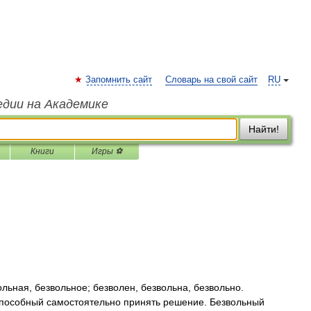
Запомнить сайт
Словарь на свой сайт
RU
едии на Академике
Найти!
Книги
Игры ⚽
ная, безвольное; безволен, безвольна, безвольно.
пособный самостоятельно принять решение. Безвольный