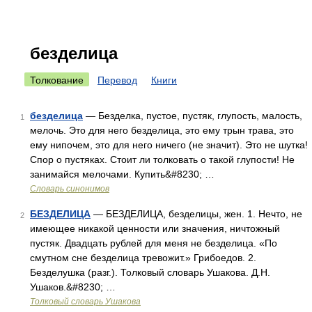
безделица
Толкование
Перевод
Книги
безделица
— Безделка, пустое, пустяк, глупость, малость,
1
мелочь. Это для него безделица, это ему трын трава, это
ему нипочем, это для него ничего (не значит). Это не шутка!
Спор о пустяках. Стоит ли толковать о такой глупости! Не
занимайся мелочами. Купить&#8230; …
Словарь синонимов
БЕЗДЕЛИЦА
— БЕЗДЕЛИЦА, безделицы, жен. 1. Нечто, не
2
имеющее никакой ценности или значения, ничтожный
пустяк. Двадцать рублей для меня не безделица. «По
смутном сне безделица тревожит.» Грибоедов. 2.
Безделушка (разг.). Толковый словарь Ушакова. Д.Н.
Ушаков.&#8230; …
Толковый словарь Ушакова