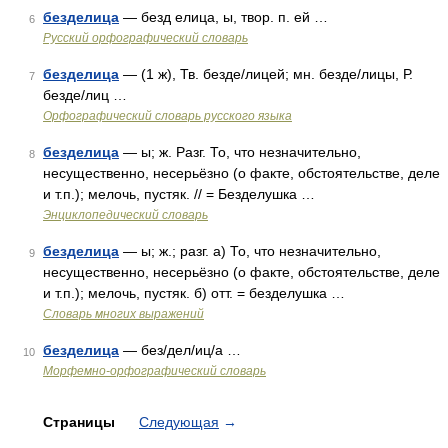
безделица
— безд елица, ы, твор. п. ей …
6
Русский орфографический словарь
безделица
— (1 ж), Тв. безде/лицей; мн. безде/лицы, Р.
7
безде/лиц …
Орфографический словарь русского языка
безделица
— ы; ж. Разг. То, что незначительно,
8
несущественно, несерьёзно (о факте, обстоятельстве, деле
и т.п.); мелочь, пустяк. // = Безделушка …
Энциклопедический словарь
безделица
— ы; ж.; разг. а) То, что незначительно,
9
несущественно, несерьёзно (о факте, обстоятельстве, деле
и т.п.); мелочь, пустяк. б) отт. = безделушка …
Словарь многих выражений
безделица
— без/дел/иц/а …
10
Морфемно-орфографический словарь
Страницы
Следующая
→