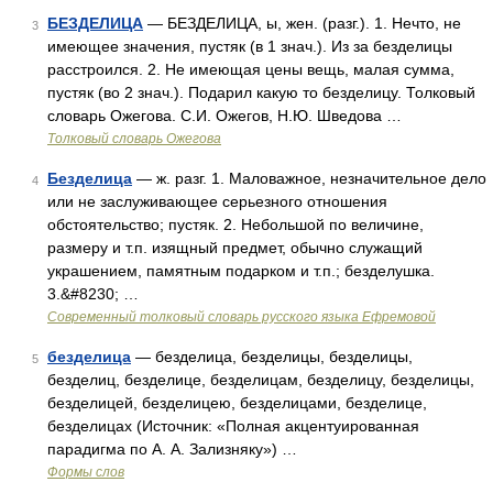
БЕЗДЕЛИЦА
— БЕЗДЕЛИЦА, ы, жен. (разг.). 1. Нечто, не
3
имеющее значения, пустяк (в 1 знач.). Из за безделицы
расстроился. 2. Не имеющая цены вещь, малая сумма,
пустяк (во 2 знач.). Подарил какую то безделицу. Толковый
словарь Ожегова. С.И. Ожегов, Н.Ю. Шведова …
Толковый словарь Ожегова
Безделица
— ж. разг. 1. Маловажное, незначительное дело
4
или не заслуживающее серьезного отношения
обстоятельство; пустяк. 2. Небольшой по величине,
размеру и т.п. изящный предмет, обычно служащий
украшением, памятным подарком и т.п.; безделушка.
3.&#8230; …
Современный толковый словарь русского языка Ефремовой
безделица
— безделица, безделицы, безделицы,
5
безделиц, безделице, безделицам, безделицу, безделицы,
безделицей, безделицею, безделицами, безделице,
безделицах (Источник: «Полная акцентуированная
парадигма по А. А. Зализняку») …
Формы слов