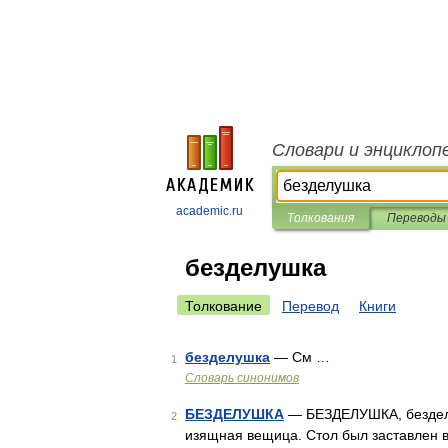
Словари и энциклоп
academic.ru
Толкования
Переводы
безделушка
Толкование
Перевод
Книги
безделушка
— См …
1
Словарь синонимов
БЕЗДЕЛУШКА
— БЕЗДЕЛУШКА, безделу
2
изящная вещица. Стол был заставлен в