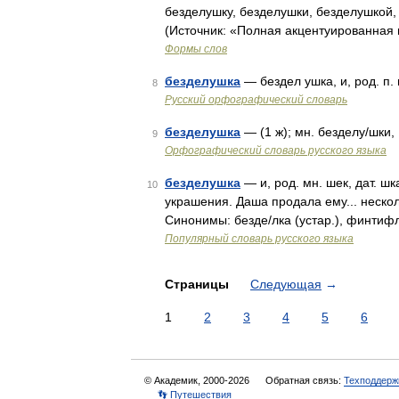
безделушку, безделушки, безделушкой
(Источник: «Полная акцентуированная 
Формы слов
безделушка
— бездел ушка, и, род. п. 
8
Русский орфографический словарь
безделушка
— (1 ж); мн. безделу/шки,
9
Орфографический словарь русского языка
безделушка
— и, род. мн. шек, дат. ш
10
украшения. Даша продала ему... неско
Синонимы: безде/лка (устар.), финтиф
Популярный словарь русского языка
Страницы
Следующая
→
1
2
3
4
5
6
© Академик, 2000-2026
Обратная связь:
Техподдерж
👣 Путешествия