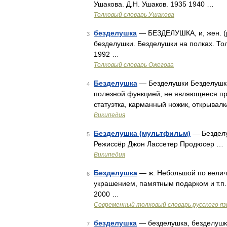
Ушакова. Д.Н. Ушаков. 1935 1940 …
Толковый словарь Ушакова
безделушка
— БЕЗДЕЛУШКА, и, жен. (
3
безделушки. Безделушки на полках. То
1992 …
Толковый словарь Ожегова
Безделушка
— Безделушки Безделушка
4
полезной функцией, не являющееся п
статуэтка, карманный ножик, открывалк
Википедия
Безделушка (мультфильм)
— Безделу
5
Режиссёр Джон Лассетер Продюсер …
Википедия
Безделушка
— ж. Небольшой по величи
6
украшением, памятным подарком и т.п.
2000 …
Современный толковый словарь русского я
безделушка
— безделушка, безделушки
7