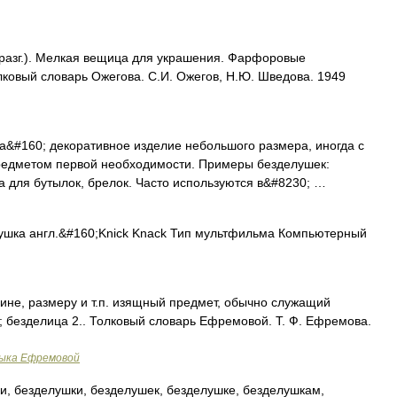
разг.). Мелкая вещица для украшения. Фарфоровые
лковый словарь Ожегова. С.И. Ожегов, Н.Ю. Шведова. 1949
&#160; декоративное изделие небольшого размера, иногда с
редметом первой необходимости. Примеры безделушек:
а для бутылок, брелок. Часто используются в&#8230; …
шка англ.&#160;Knick Knack Тип мультфильма Компьютерный
не, размеру и т.п. изящный предмет, обычно служащий
; безделица 2.. Толковый словарь Ефремовой. Т. Ф. Ефремова.
зыка Ефремовой
, безделушки, безделушек, безделушке, безделушкам,