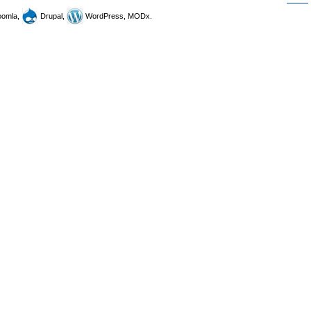
omla,
Drupal,
WordPress, MODx.