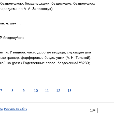
, безделушкою, безделушками, безделушке, безделушках
парадигма по А. А. Зализняку») …
мн. ч. шек …
 Р. безделу/шек …
кам, ж. Изящная, часто дорогая вещица, служащая для
лько гравюр, фарфоровые безделушки (А. Н. Толстой).
лю/шка (разг.) Родственные слова: безде/лица&#8230; …
7
8
9
10
11
12
13
ка
,
Реклама на сайте
18+