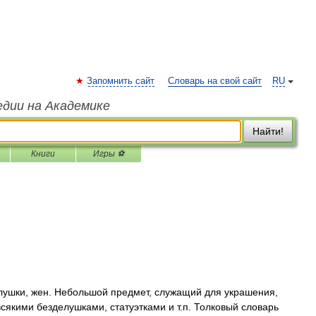
Запомнить сайт
Словарь на свой сайт
RU
едии на Академике
Найти!
Книги
Игры ⚽
шки, жен. Небольшой предмет, служащий для украшения,
сякими безделушками, статуэтками и т.п. Толковый словарь