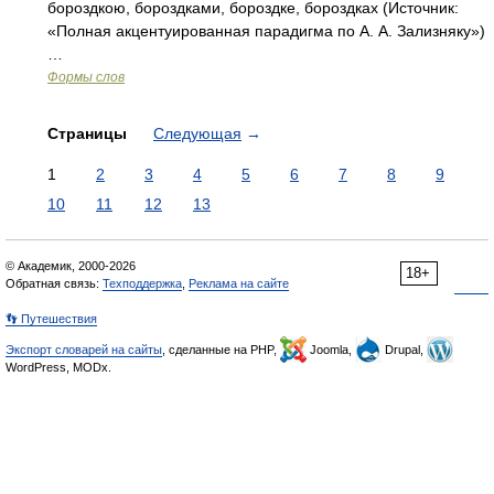
бороздкою, бороздками, бороздке, бороздках (Источник:
«Полная акцентуированная парадигма по А. А. Зализняку»)
…
Формы слов
Страницы
Следующая
→
1
2
3
4
5
6
7
8
9
10
11
12
13
© Академик, 2000-2026
18+
Обратная связь:
Техподдержка
,
Реклама на сайте
👣 Путешествия
Экспорт словарей на сайты
, сделанные на PHP,
Joomla,
Drupal,
WordPress, MODx.