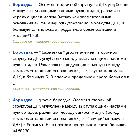
бороздка
— Элемент вторичной структуры ДНК углубление
4
между выступающими частями нуклеотидов; различают
чередующиеся малую (между комплементарными
основаниями, т.е. &laquo;внутрь&raquo; молекулы ДНК) и
большую Б.; в плоском продольном срезе большая и
малая&#8230; …
Справочник технического переводчика
Бороздка
— * баразёнка * groove элемент вторичной
5
структуры ДНК углубление между выступающими частями
нуклеотидов. Различают чередующиеся малую (между
комплементарными основаниями, т. е. внутри молекулы
ДНК, и большую Б. В плоском продольном срезе большая и
…
Генетика. Энциклопедический словарь
бороздка
— groove бороздка. Элемент вторичной
6
структуры ДНК углубление между выступающими частями
нуклеотидов; различают чередующиеся малую (между
комплементарными основаниями, т.е. “внутри” молекулы
ДНК) и большую Б.; в плоском продольном срезе большая
и&#8230; …