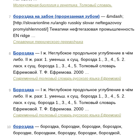
Молекулярная биология и генетика. Толковый словарь.
бороздка на забое (прорезанная зубом)
— &mdash;
7
[http://slovarionline.ru/anglo russkiy slovar neftegazovoy
promyishlennosti/] Тематики нефтегазовая промышленность
EN ridge …
Справочник технического переводчика
Бороздка
— I ж. Неглубокое продольное углубление в чём
8
либо. II ж. разг. 1. уменьш. к сущ. борозда 1., 3., 4., 5. 2.
ласк. к сущ. борозда 1., 3., 4., 5. Толковый словарь
Ефремовой. Т. Ф. Ефремова. 2000 …
Современный толковый словарь русского языка Ефремовой
Бороздка
— I ж. Неглубокое продольное углубление в чём
9
либо. II ж. разг. 1. уменьш. к сущ. борозда 1., 3., 4., 5. 2.
ласк. к сущ. борозда 1., 3., 4., 5. Толковый словарь
Ефремовой. Т. Ф. Ефремова. 2000 …
Современный толковый словарь русского языка Ефремовой
бороздка
— бороздка, бороздки, бороздки, бороздок,
10
бороздке, бороздкам, бороздку, бороздки, бороздкой,