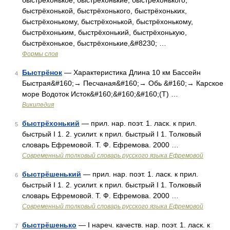
быстрёхонькое, быстрёхонькие, быстрёхонького,
быстрёхонькой, быстрёхонького, быстрёхоньких,
быстрёхонькому, быстрёхонькой, быстрёхонькому,
быстрёхоньким, быстрёхонький, быстрёхонькую,
быстрёхонькое, быстрёхонькие,&#8230; …
Формы слов
Быстрёнок
— Характеристика Длина 10 км Бассейн
4
Быстрая&#160;→ Песчаная&#160;→ Обь &#160;→ Карское
море Водоток Исток&#160;&#160;&#160;(Т) …
Википедия
быстрёхонький
— прил. нар. поэт. 1. ласк. к прил.
5
быстрый I 1. 2. усилит. к прил. быстрый I 1. Толковый
словарь Ефремовой. Т. Ф. Ефремова. 2000 …
Современный толковый словарь русского языка Ефремовой
быстрёшенький
— прил. нар. поэт. 1. ласк. к прил.
6
быстрый I 1. 2. усилит. к прил. быстрый I 1. Толковый
словарь Ефремовой. Т. Ф. Ефремова. 2000 …
Современный толковый словарь русского языка Ефремовой
быстрёшенько
— I нареч. качеств. нар. поэт. 1. ласк. к
7