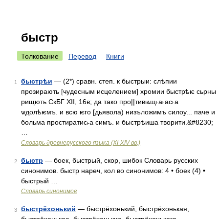
быстр
Толкование
Перевод
Книги
быстрѣи
— (2*) сравн. степ. к быстрыи: слѣпии
1
прозирають [чудесным исцелением] хромии быстрѣѥ сьрны
рищють СкБГ XII, 16в; да тако про||тивѩщ˫а˫ас˫а
ѡдолѣѥмъ. и всю ѥго [дьявола) низъложимъ силоу... паче и
больма простиратис˫а симъ. и быстрѣиша творити.&#8230;
…
Словарь древнерусского языка (XI-XIV вв.)
быстр
— боек, быстрый, скор, шибок Словарь русских
2
синонимов. быстр нареч, кол во синонимов: 4 • боек (4) •
быстрый …
Словарь синонимов
быстрёхонький
— быстрёхонький, быстрёхонькая,
3