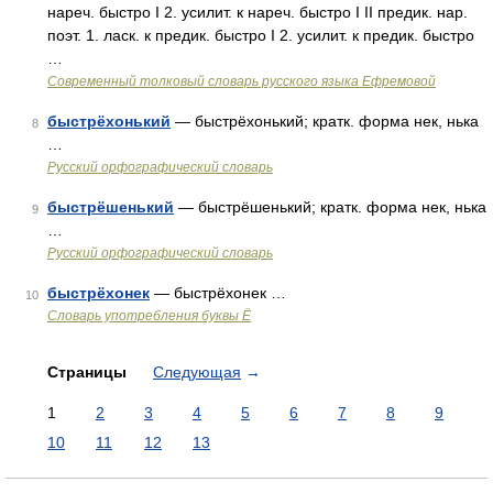
нареч. быстро I 2. усилит. к нареч. быстро I II предик. нар.
поэт. 1. ласк. к предик. быстро I 2. усилит. к предик. быстро
…
Современный толковый словарь русского языка Ефремовой
быстрёхонький
— быстрёхонький; кратк. форма нек, нька
8
…
Русский орфографический словарь
быстрёшенький
— быстрёшенький; кратк. форма нек, нька
9
…
Русский орфографический словарь
быстрёхонек
— быстрёхонек …
10
Словарь употребления буквы Ё
Страницы
Следующая
→
1
2
3
4
5
6
7
8
9
10
11
12
13