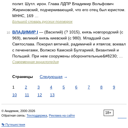
полит. Шутл. ирон. Глава ЛДПР Владимир Вольфович
Жириновский, подчеркивающий, что его отец был юристом.
МННС, 169 …
Большой словарь русских поговорок
ВЛАДИМИР I
— (Василий) (? 1015), князь новгородский (с
10
969), великий князь киевский (с 980). Младший сын
Святослава. Покорил вятичей, радимичей и ятвягов; воевал
с печенегами, Волжско Камской Булгарией, Византией и
Польшей. При нем сооружены оборонительные&#8230; …
Современная энциклопедия
Страницы
Следующая
→
1
2
3
4
5
6
7
8
9
10
11
12
13
© Академик, 2000-2026
18+
Обратная связь:
Техподдержка
,
Реклама на сайте
👣 Путешествия