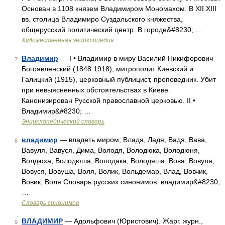
Основан в 1108 князем Владимиром Мономахом. В XII XIII
вв. столица Владимиро Суздальского княжества,
общерусский политический центр. В городе&#8230; …
Художественная энциклопедия
Владимир
— I • Владимир в миру Василий Никифорович
7
Богоявленский (1848 1918), митрополит Киевский и
Галицкий (1915), церковный публицист, проповедник. Убит
при невыясненных обстоятельствах в Киеве.
Канонизирован Русской православной церковью. II •
Владимир&#8230; …
Энциклопедический словарь
владимир
— владеть миром; Владя, Ладя, Вадя, Вава,
8
Вавуля, Вавуся, Дима, Володя, Володюка, Володюня,
Волдюха, Володюша, Володяка, Володяша, Вова, Вовуля,
Вовуся, Вовуша, Воля, Волик, Вольдемар, Влад, Вовчик,
Вовик, Воля Словарь русских синонимов. владимир&#8230;
…
Словарь синонимов
ВЛАДИМИР
— Адольфович (Юристович). Жарг. журн.,
9