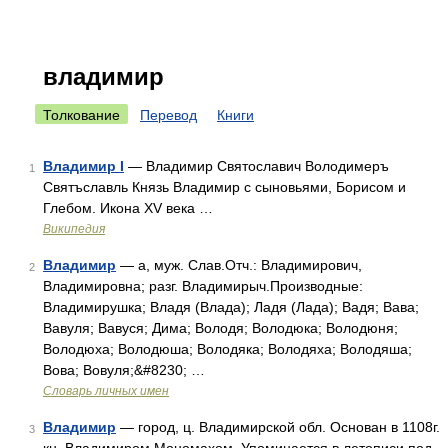
владимир
Толкование
Перевод
Книги
Владимир I
— Владимир Святославич Володимеръ
1
Святъславль Князь Владимир с сыновьями, Борисом и
Глебом. Икона XV века …
Википедия
Владимир
— а, муж. Слав.Отч.: Владимирович,
2
Владимировна; разг. Владимирыч.Производные:
Владимирушка; Владя (Влада); Ладя (Лада); Вадя; Вава;
Вавуля; Вавуся; Дима; Володя; Володюка; Володюня;
Володюха; Володюша; Володяка; Володяха; Володяша;
Вова; Вовуля;&#8230; …
Словарь личных имен
Владимир
— город, ц. Владимирской обл. Основан в 1108г.
3