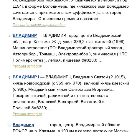
кн. Владимиром Мономахом. Упоминается в летописи под
1154г. в форме Володимерь, где княжеское имя Володимер
сочетается с притяжательным суффиксом jь, т. е. город
Владимира . С течением времени название …
Географическая энциклопедия
ВЛАДИМИР
— ВЛАДИМИР, город, центр Владимирской
4
обл., на р. Клязьма. Ж. д. узел. 339,2 тыс. жителей (1998).
Машиностроение (ПО: Владимирский тракторный завод ,
Автоприбор , Точмаш , Электроприбор ), химическая (НПО
Полимерсинтез ), лёгкая, пищевая,&#8230; …
Русская история
ВЛАДИМИР I
— ВЛАДИМИР I, Владимир Святой (? 1015),
5
князь новгородский (с 969 или 970), великий князь киевский
(с 980). Младший сын князя Святослава Игоревича.
Покорил вятичей, радимичей и ятвягов; воевал с
печенегами, Волжской Болгарией, Византией и
Польшей.&#8230; …
Русская история
Владимир
— город, центр Владимирской области
6
РСФСР, на р. Клязьма, в 190 км к северо востоку от Москвы.