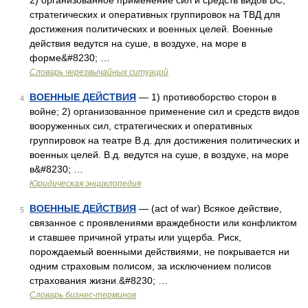
2) организованное применение сил и средств видов ВС,
стратегических и оперативных группировок на ТВД для
достижения политических и военных целей. Военные
действия ведутся на суше, в воздухе, на море в
форме&#8230; …
Словарь черезвычайных ситуаций
ВОЕННЫЕ ДЕЙСТВИЯ
— 1) противоборство сторон в
4
войне; 2) организованное применение сил и средств видов
вооруженных сил, стратегических и оперативных
группировок на театре В.д. для достижения политических и
военных целей. В.д. ведутся на суше, в воздухе, на море
в&#8230; …
Юридическая энциклопедия
ВОЕННЫЕ ДЕЙСТВИЯ
— (act of war) Всякое действие,
5
связанное с проявлениями враждебности или конфликтом
и ставшее причиной утраты или ущерба. Риск,
порождаемый военными действиями, не покрывается ни
одним страховым полисом, за исключением полисов
страхования жизни.&#8230; …
Словарь бизнес-терминов