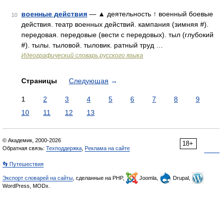
военные действия
— ▲ деятельность ↑ военный боевые
10
действия. театр военных действий. кампания (зимняя #).
передовая. передовые (вести с передовых). тыл (глубокий
#). тылы. тыловой. тыловик. ратный труд …
Идеографический словарь русского языка
Страницы
Следующая
→
1
2
3
4
5
6
7
8
9
10
11
12
13
© Академик, 2000-2026
18+
Обратная связь:
Техподдержка
,
Реклама на сайте
👣 Путешествия
Экспорт словарей на сайты
, сделанные на PHP,
Joomla,
Drupal,
WordPress, MODx.