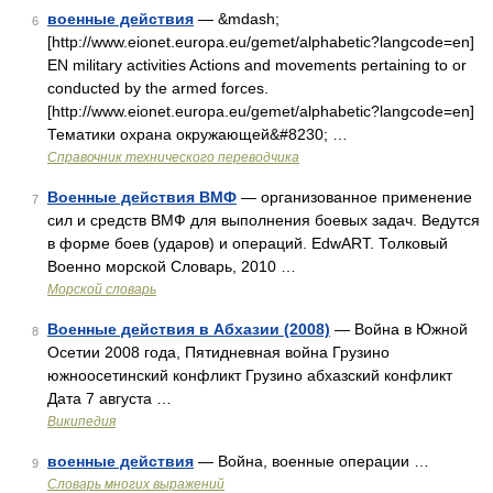
военные действия
— &mdash;
6
[http://www.eionet.europa.eu/gemet/alphabetic?langcode=en]
EN military activities Actions and movements pertaining to or
conducted by the armed forces.
[http://www.eionet.europa.eu/gemet/alphabetic?langcode=en]
Тематики охрана окружающей&#8230; …
Справочник технического переводчика
Военные действия ВМФ
— организованное применение
7
сил и средств ВМФ для выполнения боевых задач. Ведутся
в форме боев (ударов) и операций. EdwART. Толковый
Военно морской Словарь, 2010 …
Морской словарь
Военные действия в Абхазии (2008)
— Война в Южной
8
Осетии 2008 года, Пятидневная война Грузино
южноосетинский конфликт Грузино абхазский конфликт
Дата 7 августа …
Википедия
военные действия
— Война, военные операции …
9
Словарь многих выражений