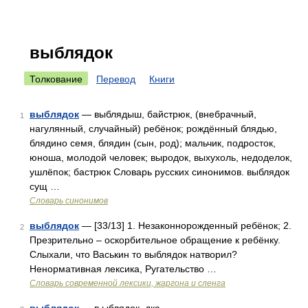
выблядок
Толкование
Перевод
Книги
выблядок
— выблядыш, байстрюк, (внебрачный,
1
нагулянный, случайный) ребёнок; рождённый блядью,
блядино семя, блядин (сын, род); мальчик, подросток,
юноша, молодой человек; выродок, выхухоль, недоделок,
ушлёпок; бастрюк Словарь русских синонимов. выблядок
сущ …
Словарь синонимов
выблядок
— [33/13] 1. Незаконнорожденный ребёнок; 2.
2
Презрительно – оскорбительное обращение к ребёнку.
Слыхали, что Васькин то выблядок натворил?
Ненормативная лексика, Ругательство …
Cловарь современной лексики, жаргона и сленга