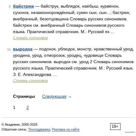
байстрюк
— байструк, выблядок, наёбыш, курвёнок,
9
сучонок, незаконнорождённый, сукин сын, сын...; бастрюк,
внебрачный, безотцовщина Словарь русских синонимов.
байстрюк см. внебрачный Словарь синонимов русского
языка. Практический справочник. М.: Русский яз …
Словарь синонимов
выродок
— подонок, ублюдок, монстр, нравственный урод,
10
уродина, урод, отморозок, уродец, чудовище Словарь
русских синонимов. выродок см. урод 2 Словарь синонимов
русского языка. Практический справочник. М.: Русский язык.
З. Е. Александрова …
Словарь синонимов
Страницы
Следующая
→
1
2
© Академик, 2000-2026
18+
Обратная связь:
Техподдержка
,
Реклама на сайте