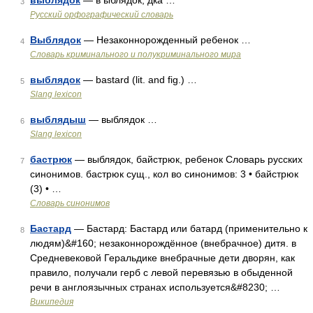
выблядок
— в ыблядок, дка …
3
Русский орфографический словарь
Выблядок
— Незаконнорожденный ребенок …
4
Словарь криминального и полукриминального мира
выблядок
— bastard (lit. and fig.) …
5
Slang lexicon
выблядыш
— выблядок …
6
Slang lexicon
бастрюк
— выблядок, байстрюк, ребенок Словарь русских
7
синонимов. бастрюк сущ., кол во синонимов: 3 • байстрюк
(3) • …
Словарь синонимов
Бастард
— Бастард: Бастард или батард (применительно к
8
людям)&#160; незаконнорождённое (внебрачное) дитя. в
Средневековой Геральдике внебрачные дети дворян, как
правило, получали герб с левой перевязью в обыденной
речи в англоязычных странах используется&#8230; …
Википедия