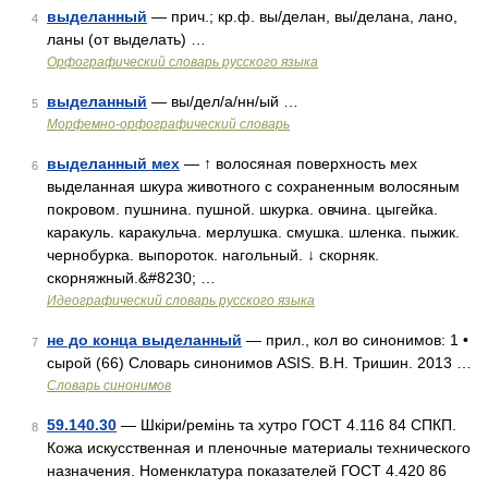
выделанный
— прич.; кр.ф. вы/делан, вы/делана, лано,
4
ланы (от выделать) …
Орфографический словарь русского языка
выделанный
— вы/дел/а/нн/ый …
5
Морфемно-орфографический словарь
выделанный мех
— ↑ волосяная поверхность мех
6
выделанная шкура животного с сохраненным волосяным
покровом. пушнина. пушной. шкурка. овчина. цыгейка.
каракуль. каракульча. мерлушка. смушка. шленка. пыжик.
чернобурка. выпороток. нагольный. ↓ скорняк.
скорняжный.&#8230; …
Идеографический словарь русского языка
не до конца выделанный
— прил., кол во синонимов: 1 •
7
сырой (66) Словарь синонимов ASIS. В.Н. Тришин. 2013 …
Словарь синонимов
59.140.30
— Шкіри/ремінь та хутро ГОСТ 4.116 84 СПКП.
8
Кожа искусственная и пленочные материалы технического
назначения. Номенклатура показателей ГОСТ 4.420 86