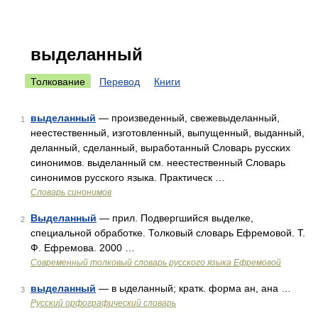
выделанный
Толкование
Перевод
Книги
выделанный
— произведенный, свежевыделанный,
1
неестественный, изготовленный, выпущенный, выданный,
деланный, сделанный, выработанный Словарь русских
синонимов. выделанный см. неестественный Словарь
синонимов русского языка. Практическ …
Словарь синонимов
Выделанный
— прил. Подвергшийся выделке,
2
специальной обработке. Толковый словарь Ефремовой. Т.
Ф. Ефремова. 2000 …
Современный толковый словарь русского языка Ефремовой
выделанный
— в ыделанный; кратк. форма ан, ана …
3
Русский орфографический словарь