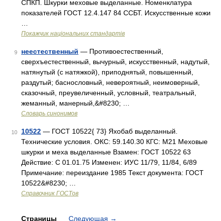
СПКП. Шкурки меховые выделанные. Номенклатура
показателей ГОСТ 12.4.147 84 ССБТ. Искусственные кожи
…
Покажчик національних стандартів
неестественный
— Противоестественный,
9
сверхъестественный, вычурный, искусственный, надутый,
натянутый (с натяжкой), приподнятый, повышенный,
раздутый; баснословный, невероятный, неимоверный,
сказочный, преувеличенный, условный, театральный,
жеманный, манерный,&#8230; …
Словарь синонимов
10522
— ГОСТ 10522{ 73} Яхобаб выделанный.
10
Технические условия. ОКС: 59.140.30 КГС: М21 Меховые
шкурки и меха выделанные Взамен: ГОСТ 10522 63
Действие: С 01.01.75 Изменен: ИУС 11/79, 11/84, 6/89
Примечание: переиздание 1985 Текст документа: ГОСТ
10522&#8230; …
Справочник ГОСТов
Страницы
Следующая
→