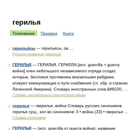
герилья
Толкование
Перевод
Книги
герилья́сы
— герильясы, ов …
1
Русское словесное ударение
ГЕРИЛЬЯ
— ГЕРИЛЬЯ, ГЕРИЛЛА [исп. guerrilla < guerra
2
война] член небольшого независимого отряда солдат,
которые, беспокоя противника внезапными рейдами,
атакуют коммуникации и пути снабжения (гл. обр. в странах
Латинской Америки). Словарь иностранных слов.&#8230; …
Словарь иностранных слов русского языка
герилья
— гверилья, война Словарь русских синонимов.
3
герилья сущ., кол во синонимов: 3 • война (33) • гверилья …
Словарь синонимов
ГЕРИЛЬЯ
— (исп. guerrilla от guerra война), название
4