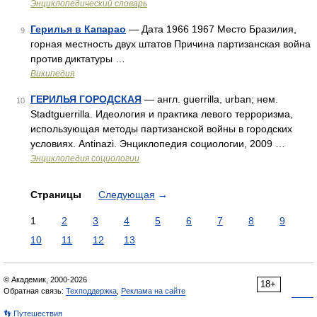
Энциклопедический словарь
Герилья в Капарао
— Дата 1966 1967 Место Бразилия,
9
горная местность двух штатов Причина партизанская война
против диктатуры …
Википедия
ГЕРИЛЬЯ ГОРОДСКАЯ
— англ. guerrilla, urban; нем.
10
Stadtguerrilla. Идеология и практика левого терроризма,
использующая методы партизанской войны в городских
условиях. Antinazi. Энциклопедия социологии, 2009 …
Энциклопедия социологии
Страницы
Следующая
→
1
2
3
4
5
6
7
8
9
10
11
12
13
© Академик, 2000-2026
18+
Обратная связь:
Техподдержка
,
Реклама на сайте
👣 Путешествия