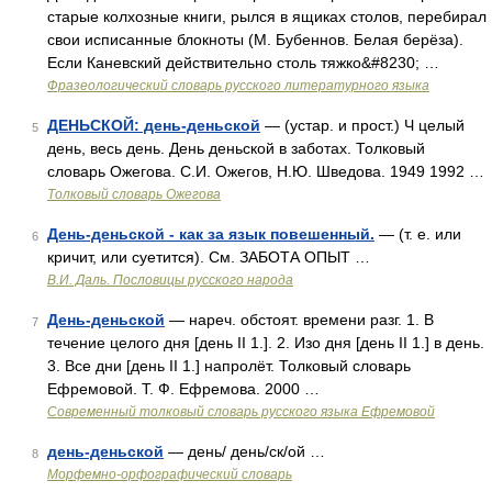
старые колхозные книги, рылся в ящиках столов, перебирал
свои исписанные блокноты (М. Бубеннов. Белая берёза).
Если Каневский действительно столь тяжко&#8230; …
Фразеологический словарь русского литературного языка
ДЕНЬСКОЙ: день-деньской
— (устар. и прост.) Ч целый
5
день, весь день. День деньской в заботах. Толковый
словарь Ожегова. С.И. Ожегов, Н.Ю. Шведова. 1949 1992 …
Толковый словарь Ожегова
День-деньской - как за язык повешенный.
— (т. е. или
6
кричит, или суетится). См. ЗАБОТА ОПЫТ …
В.И. Даль. Пословицы русского народа
День-деньской
— нареч. обстоят. времени разг. 1. В
7
течение целого дня [день II 1.]. 2. Изо дня [день II 1.] в день.
3. Все дни [день II 1.] напролёт. Толковый словарь
Ефремовой. Т. Ф. Ефремова. 2000 …
Современный толковый словарь русского языка Ефремовой
день-деньской
— день/ день/ск/ой …
8
Морфемно-орфографический словарь