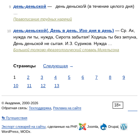
день-деньской
— день деньско/й (в течение целого дня)
9
…
Правописание трудных наречий
день-деньской{. День в день. Изо дня в день}
— Ср. Ах,
10
нужда ли ты, нужда, Сирота забытая! Ходишь ты без зипуна,
День деньской не сытая. И.З. Суриков. Нужда …
Большой толково-фразеологический словарь Михельсона
Страницы
Следующая
→
1
2
3
4
5
6
7
8
9
10
11
12
13
© Академик, 2000-2026
18+
Обратная связь:
Техподдержка
,
Реклама на сайте
👣 Путешествия
Экспорт словарей на сайты
, сделанные на PHP,
Joomla,
Drupal,
WordPress, MODx.