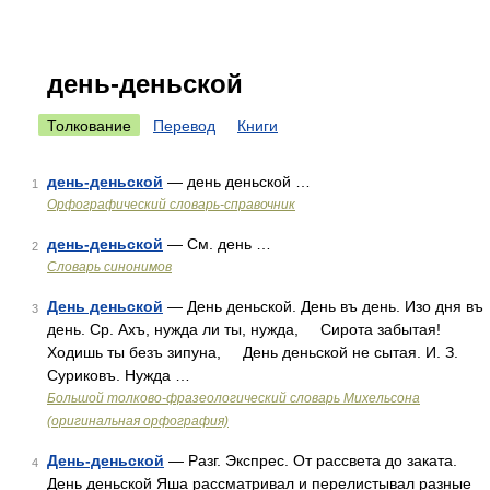
день-деньской
Толкование
Перевод
Книги
день-деньской
— день деньской …
1
Орфографический словарь-справочник
день-деньской
— См. день …
2
Словарь синонимов
День деньской
— День деньской. День въ день. Изо дня въ
3
день. Ср. Ахъ, нужда ли ты, нужда, Сирота забытая!
Ходишь ты безъ зипуна, День деньской не сытая. И. З.
Суриковъ. Нужда …
Большой толково-фразеологический словарь Михельсона
(оригинальная орфография)
День-деньской
— Разг. Экспрес. От рассвета до заката.
4
День деньской Яша рассматривал и перелистывал разные