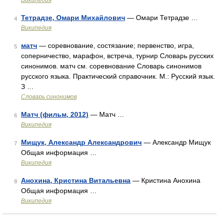
Википедия
Тетрадзе, Омари Михайлович
— Омари Тетрадзе …
4
Википедия
матч
— соревнование, состязание; первенство, игра,
5
соперничество, марафон, встреча, турнир Словарь русских
синонимов. матч см. соревнование Словарь синонимов
русского языка. Практический справочник. М.: Русский язык.
З …
Словарь синонимов
Матч (фильм, 2012)
— Матч …
6
Википедия
Мищук, Александр Александрович
— Александр Мищук
7
Общая информация …
Википедия
Анохина, Кристина Витальевна
— Кристина Анохина
8
Общая информация …
Википедия