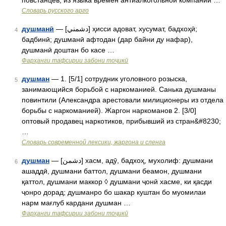
повстанцев; из языка времен антиалкогольной компании …
Словарь русского арго
душманӣ
— [دشمني] ҳисси адоват, хусумат, бадхоҳӣ;
4
бадбинӣ; душманӣ афтодан (дар байни ду нафар),
душманӣ доштан бо касе …
Фарҳанги тафсирии забони тоҷикӣ
душман
— 1. [5/1] сотрудник уголовного розыска,
5
занимающийся борьбой с наркоманией. Санька душманы
повинтили (Александра арестовали милиционеры из отдела
борьбы с наркоманией). Жаргон наркоманов 2. [3/0]
оптовый продавец наркотиков, прибывший из стран&#8230;
…
Cловарь современной лексики, жаргона и сленга
душман
— [دشمن] хасм, адӯ, бадхоҳ, мухолиф: душмани
6
ашаддӣ, душмани баттол, душмани беамон, душмани
қаттол, душмани маккор ◊ душмани ҷонӣ хасме, ки қасди
ҷонро дорад; душманро бо шакар куштан бо муомилаи
нарм мағлуб кардани душман …
Фарҳанги тафсирии забони тоҷикӣ