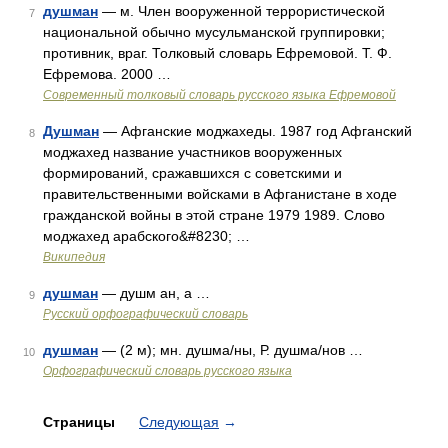
душман
— м. Член вооруженной террористической
7
национальной обычно мусульманской группировки;
противник, враг. Толковый словарь Ефремовой. Т. Ф.
Ефремова. 2000 …
Современный толковый словарь русского языка Ефремовой
Душман
— Афганские моджахеды. 1987 год Афганский
8
моджахед название участников вооруженных
формирований, сражавшихся с советскими и
правительственными войсками в Афганистане в ходе
гражданской войны в этой стране 1979 1989. Слово
моджахед арабского&#8230; …
Википедия
душман
— душм ан, а …
9
Русский орфографический словарь
душман
— (2 м); мн. душма/ны, Р. душма/нов …
10
Орфографический словарь русского языка
Страницы
Следующая
→