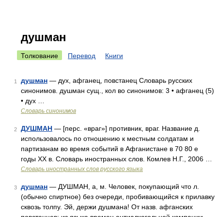
душман
Толкование
Перевод
Книги
душман
— дух, афганец, повстанец Словарь русских
1
синонимов. душман сущ., кол во синонимов: 3 • афганец (5)
• дух …
Словарь синонимов
ДУШМАН
— [перс. «враг»] противник, враг. Название д.
2
использовалось по отношению к местным солдатам и
партизанам во время событий в Афганистане в 70 80 е
годы XX в. Словарь иностранных слов. Комлев Н.Г., 2006 …
Словарь иностранных слов русского языка
душман
— ДУШМАН, а, м. Человек, покупающий что л.
3
(обычно спиртное) без очереди, пробивающийся к прилавку
сквозь толпу. Эй, держи душмана! От назв. афганских