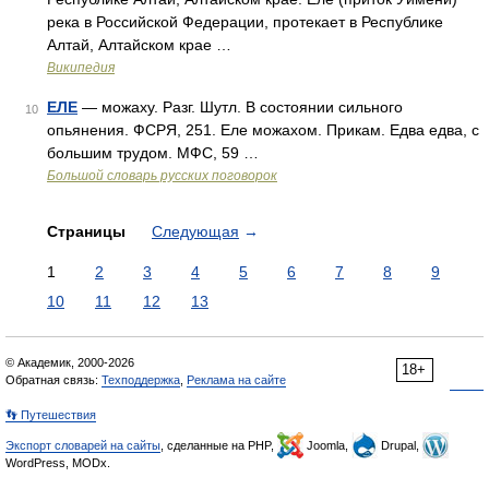
река в Российской Федерации, протекает в Республике
Алтай, Алтайском крае …
Википедия
ЕЛЕ
— можаху. Разг. Шутл. В состоянии сильного
10
опьянения. ФСРЯ, 251. Еле можахом. Прикам. Едва едва, с
большим трудом. МФС, 59 …
Большой словарь русских поговорок
Страницы
Следующая
→
1
2
3
4
5
6
7
8
9
10
11
12
13
© Академик, 2000-2026
18+
Обратная связь:
Техподдержка
,
Реклама на сайте
👣 Путешествия
Экспорт словарей на сайты
, сделанные на PHP,
Joomla,
Drupal,
WordPress, MODx.