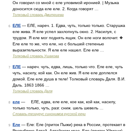
Он говорил со мной с еле уловимой иронией. | Музыка
доносится сюда еле еле. 2. Когда говорят …
Толковый словарь Дмитриева
ЕЛЕ
— ЕЛЕ, нареч. 1. Едва, чуть, только только. Старушка
6
еле жива. Я еле успел захлопнуть окно. 2. Насилуя, с
трудом. Я еле мог поднять ящик. Он еле ноги волочит. ❖
Еле еле то же, что еле, но с большей степенью
выразительности. Я еле еле нашел. Еле еле …
Толковый словарь Ушакова
ЕЛЕ
— нареч. чуть, едва, лишь, только что. Еле еле, чуть
7
чуть, насилу, кой как. Он еле жив. Я еле еле доплелся
домой. Еле еле душа в теле! Толковый словарь Даля. В.И.
Даль. 1863 1866 …
Толковый словарь Даля
еле
— ЕЛЕ, едва, еле еле, кое как, кой как, насилу,
8
только только, чуть, разг. сниж. шель шевель …
Словарь-тезаурус синонимов русской речи
Еле
— Еле: Еле (приток Пыжи) река в России, протекает в
9
Республике Алтай, Алтайском крае. Еле (приток Уймени)