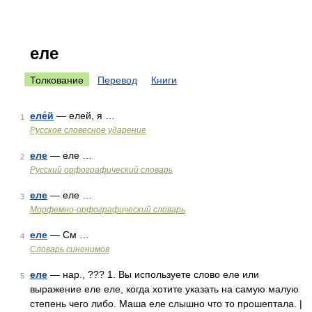
еле
Толкование
Перевод
Книги
еле́й
— елей, я …
1
Русское словесное ударение
еле
— еле …
2
Русский орфографический словарь
еле
— еле …
3
Морфемно-орфографический словарь
еле
— См …
4
Словарь синонимов
еле
— нар., ??? 1. Вы используете слово еле или
5
выражение еле еле, когда хотите указать на самую малую
степень чего либо. Маша еле слышно что то прошептала. |