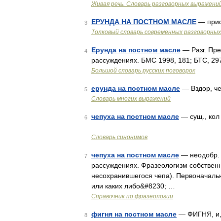
Живая речь. Словарь разговорных выражени
ЕРУНДА НА ПОСТНОМ МАСЛЕ
— прис
3
Толковый словарь современных разговорных
Ерунда на постном масле
— Разг. Пре
4
рассуждениях. БМС 1998, 181; БТС, 297
Большой словарь русских поговорок
ерунда на постном масле
— Вздор, ч
5
Словарь многих выражений
чепуха на постном масле
— сущ., кол 
6
…
Словарь синонимов
чепуха на постном масле
— неодобр. 
7
рассуждениях. Фразеологизм собственно
несохранившегося чепа). Первоначаль
или каких либо&#8230; …
Справочник по фразеологии
фигня на постном масле
— ФИГНЯ, и, 
8