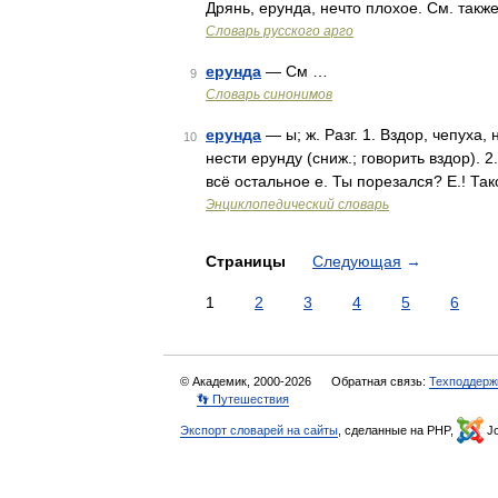
Дрянь, ерунда, нечто плохое. См. такж
Словарь русского арго
ерунда
— См …
9
Словарь синонимов
ерунда
— ы; ж. Разг. 1. Вздор, чепуха, 
10
нести ерунду (сниж.; говорить вздор).
всё остальное е. Ты порезался? Е.! Та
Энциклопедический словарь
Страницы
Следующая
→
1
2
3
4
5
6
© Академик, 2000-2026
Обратная связь:
Техподдерж
👣 Путешествия
Экспорт словарей на сайты
, сделанные на PHP,
Jo