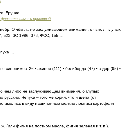
й
л. Ерунда …
 фразеологизмов и присловий
небр. О чём л., не заслуживающем внимания; о чьих л. глупых
, 523; ЗС 1996, 378; ФСС, 155 …
епуха …
во синонимов: 26 • ахинея (111) • белиберда (47) • вздор (95) •
о чем либо не заслуживающем внимания, о глупых
 русский. Чепуха – того же корня, что и щепа (от
но имелись в виду нащипанные мелкие ломтики картофеля
ж. (или фигня на постном масле, фигня зеленая и т. п.).