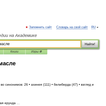
Запомнить сайт
Словарь на свой сайт
RU
едии на Академике
Найти!
Книги
Игры ⚽
масле
во синонимов: 26 • ахинея (111) • белиберда (47) • взгляд и
ая ерунда …