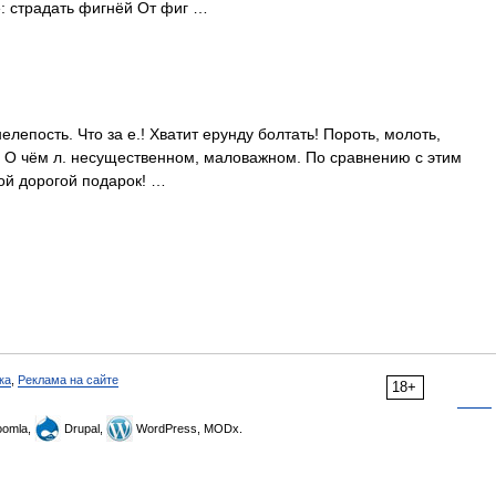
е: страдать фигнёй От фиг …
нелепость. Что за е.! Хватит ерунду болтать! Пороть, молоть,
 2. О чём л. несущественном, маловажном. По сравнению с этим
кой дорогой подарок! …
ка
,
Реклама на сайте
18+
omla,
Drupal,
WordPress, MODx.