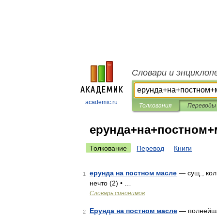
Словари и энциклоп
academic.ru
Толкования
Переводы
ерунда+на+постном+
Толкование
Перевод
Книги
ерунда на постном масле
— сущ., кол 
1
нечто (2) • …
Словарь синонимов
Ерунда на постном масле
— полнейш
2