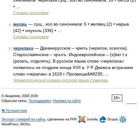
синонимов. черепаха сущ., кол во синонимов: 18 • бисса (2)
• …
Словарь синонимов
желвь
— сущ., кол во синонимов: 5 • желвец (2) • нарыв
4
(42) • опухоль (336) • …
Словарь синонимов
черепаха
— Древнерусское – чрепъ (черепок, осколок).
5
Старославянское – чръпъ. Индоевропейское – (s)ker t s
(резать, отделять). В русском языке слово «черепаха»
появилось не позднее конца XVII в. У Р. Джемса встречаем
слово «черапак» в 1618 г. Прозвище&#8230; …
Этимологический словарь русского языка Семенова
© Академик, 2000-2026
18+
Обратная связь:
Техподдержка
,
Реклама на сайте
👣 Путешествия
Экспорт словарей на сайты
, сделанные на PHP,
Joomla,
Drupal,
WordPress, MODx.