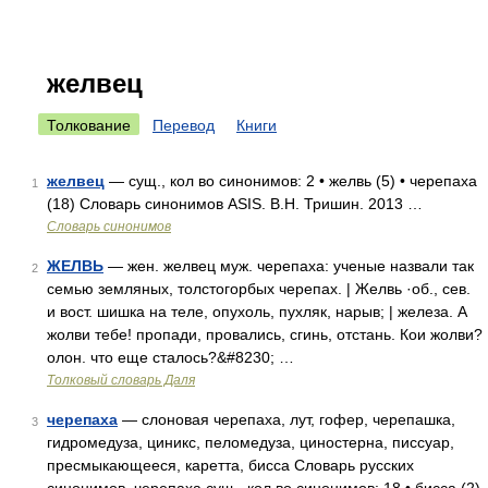
желвец
Толкование
Перевод
Книги
желвец
— сущ., кол во синонимов: 2 • желвь (5) • черепаха
1
(18) Словарь синонимов ASIS. В.Н. Тришин. 2013 …
Словарь синонимов
ЖЕЛВЬ
— жен. желвец муж. черепаха: ученые назвали так
2
семью земляных, толстогорбых черепах. | Желвь ·об., сев.
и вост. шишка на теле, опухоль, пухляк, нарыв; | железа. А
жолви тебе! пропади, провались, сгинь, отстань. Кои жолви?
олон. что еще сталось?&#8230; …
Толковый словарь Даля
черепаха
— слоновая черепаха, лут, гофер, черепашка,
3
гидромедуза, циникс, пеломедуза, циностерна, писсуар,
пресмыкающееся, каретта, бисса Словарь русских