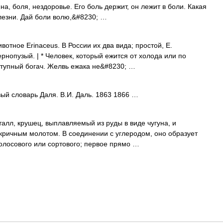
ина, боля, нездоровье. Его боль держит, он лежит в боли. Какая
олезни. Дай боли волю,&#8230; …
вотное Erinaceus. В России их два вида; простой, Е.
ернопузый. | * Человек, который ежится от холода или по
оступный богач. Желвь ежака не&#8230; …
ый словарь Даля. В.И. Даль. 1863 1866 …
талл, крушец, выплавляемый из руды в виде чугуна, и
кричным молотом. В соединении с углеродом, оно образует
полосового или сортового; первое прямо …