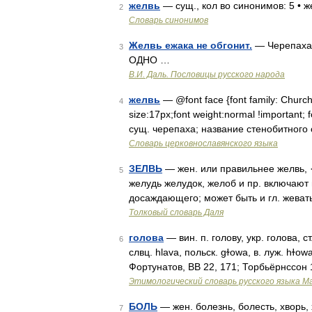
желвь
— сущ., кол во синонимов: 5 • же
2
Словарь синонимов
Желвь ежака не обгонит.
— Черепаха 
3
ОДНО …
В.И. Даль. Пословицы русского народа
желвь
— @font face {font family: ChurchAr
4
size:17px;font weight:normal !important; f
сущ. черепаха; название стенобитного
Словарь церковнославянского языка
ЗЕЛВЬ
— жен. или правильнее желвь, ·
5
желудь желудок, желоб и пр. включают 
досаждающего; может быть и гл. жевать
Толковый словарь Даля
голова
— вин. п. голову, укр. голова, ст
6
слвц. hlava, польск. gɫowa, в. луж. hɫo
Фортунатов, ВВ 22, 171; Торбьёрнссон 
Этимологический словарь русского языка М
БОЛЬ
— жен. болезнь, болесть, хворь,
7