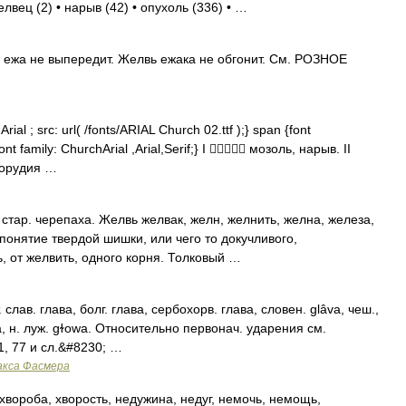
лвец (2) • нарыв (42) • опухоль (336) • …
ежа не выпередит. Желвь ежака не обгонит. См. РОЗНОЕ
ial ; src: url( /fonts/ARIAL Church 02.ttf );} span {font
ont family: ChurchArial ,Arial,Serif;} I  мозоль, нарыв. II
 орудия …
стар. черепаха. Желвь желвак, желн, желнить, желна, железа,
понятие твердой шишки, или чего то докучливого,
, от желвить, одного корня. Толковый …
. слав. глава, болг. глава, сербохорв. глава, словен. glâva, чеш.,
wa, н. луж. gɫowa. Относительно первонач. ударения см.
1, 77 и сл.&#8230; …
акса Фасмера
 хвороба, хворость, недужина, недуг, немочь, немощь,