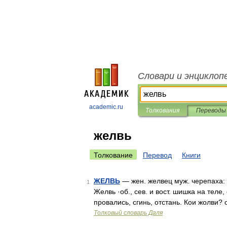
Словари и энциклоп
academic.ru
Толкования
Переводы
желвь
Толкование
Перевод
Книги
ЖЕЛВЬ
— жен. желвец муж. черепаха: 
1
Желвь ·об., сев. и вост. шишка на теле,
провались, сгинь, отстань. Кои жолви?
Толковый словарь Даля