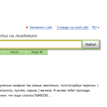
Запомнить сайт
Словарь на свой сайт
RU
едии на Академике
Найти!
Книги
Игры ⚽
ученые назвали так семью земляных, толстогорбых черепах. |
 опухоль, пухляк, нарыв; | железа. А жолви тебе! пропади,
 олон. что еще сталось?&#8230; …