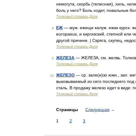
немогута, скорбь (телесная), хиль, хил
боль у него? Боль ходит, повальные б
Толковый словарь Даля
ЕЖ
— муж. ежище калуж. ежак курск. жи
8
europaeus, и киргизский, степной или ч
другой причине. | Скряга, скупец, нед
Толковый словарь Даля
ЖЕЛЕЗА
— ЖЕЛЕЗА, см. желвь. Толков
9
Толковый словарь Даля
ЖЕЛЕЗО
— ср. зале(и)зо южн., зап. ме
10
выковываемый из сего последнего под 
сталь. В продажу железо идет в виде: 
Толковый словарь Даля
Страницы
Следующая
→
1
2
3