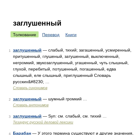
заглушенный
Толкование
Перевод
Книги
заглушенный
— слабый, тихий; загашенный, усмиренный,
1
притушенный, глушеный, затушенный, выключенный,
негромкий, звукозаглушенный, угашенный, чуть слышный,
глухой, перебитый, потушенный, погашенный, едва
слышный, еле слышный, приглушенный Словарь
русских&#8230; …
Словарь синонимов
заглушенный
— шумный громкий …
2
Словарь антонимов
заглушенный
— Syn: см. слабый, см. тихий …
3
Тезаурус русской деловой лексики
Барабан
— У этого термина существуют и другие значения,
4