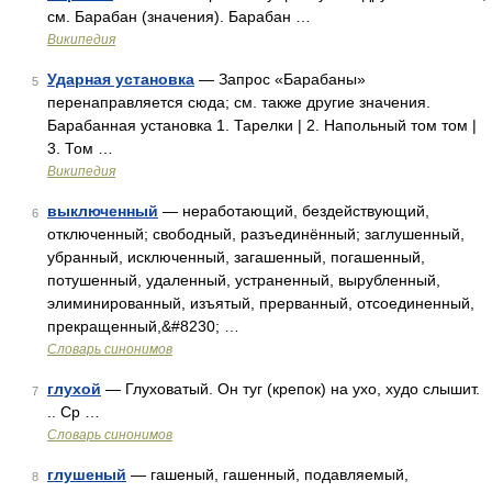
см. Барабан (значения). Барабан …
Википедия
Ударная установка
— Запрос «Барабаны»
5
перенаправляется сюда; см. также другие значения.
Барабанная установка 1. Тарелки | 2. Напольный том том |
3. Том …
Википедия
выключенный
— неработающий, бездействующий,
6
отключенный; свободный, разъединённый; заглушенный,
убранный, исключенный, загашенный, погашенный,
потушенный, удаленный, устраненный, вырубленный,
элиминированный, изъятый, прерванный, отсоединенный,
прекращенный,&#8230; …
Словарь синонимов
глухой
— Глуховатый. Он туг (крепок) на ухо, худо слышит.
7
.. Ср …
Словарь синонимов
глушеный
— гашеный, гашенный, подавляемый,
8