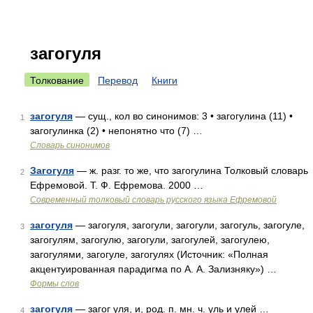
загогуля
Толкование
Перевод
Книги
загогуля
— сущ., кол во синонимов: 3 • загогулина (11) •
1
загогулинка (2) • непонятно что (7) …
Словарь синонимов
Загогуля
— ж. разг. то же, что загогулина Толковый словарь
2
Ефремовой. Т. Ф. Ефремова. 2000 …
Современный толковый словарь русского языка Ефремовой
загогуля
— загогуля, загогули, загогули, загогуль, загогуле,
3
загогулям, загогулю, загогули, загогулей, загогулею,
загогулями, загогуле, загогулях (Источник: «Полная
акцентуированная парадигма по А. А. Зализняку») …
Формы слов
загогуля
— загог уля, и, род. п. мн. ч. уль и улей …
4