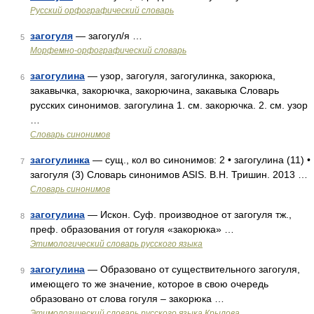
Русский орфографический словарь
загогуля
— загогул/я …
5
Морфемно-орфографический словарь
загогулина
— узор, загогуля, загогулинка, закорюка,
6
закавычка, закорючка, закорючина, закавыка Словарь
русских синонимов. загогулина 1. см. закорючка. 2. см. узор
…
Словарь синонимов
загогулинка
— сущ., кол во синонимов: 2 • загогулина (11) •
7
загогуля (3) Словарь синонимов ASIS. В.Н. Тришин. 2013 …
Словарь синонимов
загогулина
— Искон. Суф. производное от загогуля тж.,
8
преф. образования от гогуля «закорюка» …
Этимологический словарь русского языка
загогулина
— Образовано от существительного загогуля,
9
имеющего то же значение, которое в свою очередь
образовано от слова гогуля – закорюка …
Этимологический словарь русского языка Крылова