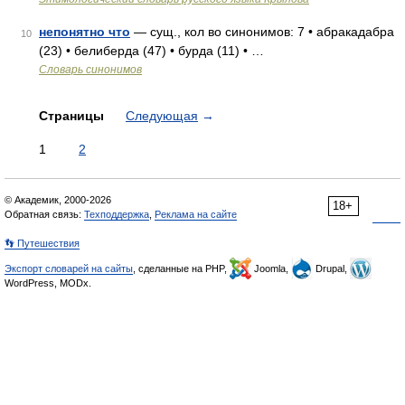
непонятно что
— сущ., кол во синонимов: 7 • абракадабра
10
(23) • белиберда (47) • бурда (11) • …
Словарь синонимов
Страницы
Следующая
→
1
2
© Академик, 2000-2026
18+
Обратная связь:
Техподдержка
,
Реклама на сайте
👣 Путешествия
Экспорт словарей на сайты
, сделанные на PHP,
Joomla,
Drupal,
WordPress, MODx.