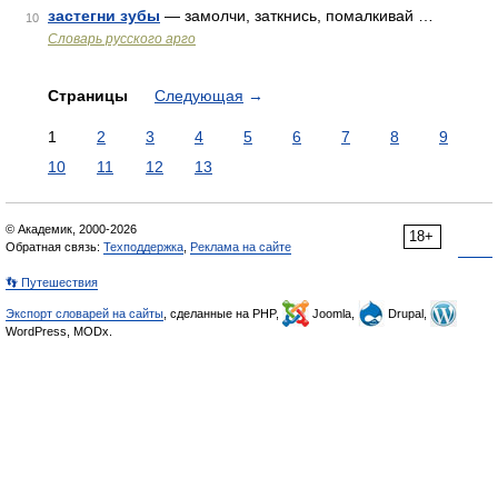
застегни зубы
— замолчи, заткнись, помалкивай …
10
Словарь русского арго
Страницы
Следующая
→
1
2
3
4
5
6
7
8
9
10
11
12
13
© Академик, 2000-2026
18+
Обратная связь:
Техподдержка
,
Реклама на сайте
👣 Путешествия
Экспорт словарей на сайты
, сделанные на PHP,
Joomla,
Drupal,
WordPress, MODx.