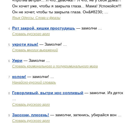
«против ветра»... Я что, девочка!? Я что, не у себя дома?!
Он хочет уже, чтобы я закрыла глаза... Мама! Успокойся!!!
Он не хочет, чтобы ты закрыла глаза. Он&#8230; …
Язык Одессы. Слова и фразы
Рот закрой, кишки простудишь
— замолчи …
4
Словарь русского арго
укроти язык!
— Замолчи! …
5
Словарь многих выражений
Умри
— Замолчи …
6
Словарь криминального и полукриминального мира
колом!
— замолчи! …
7
Нанайско-русский словарь
Говорливый, вытри нос сопливый
— замолчи. Из детск
8
…
Словарь русского арго
Засохни, плесень!
— замолчи, заткнись, убирайся вон …
9
Словарь русского арго