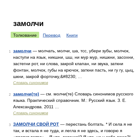
замолчи
Толкование
Перевод
Книги
замолчи
— молчать, молчи, ша, тсс, убери зубы, молчок,
1
наступи на язык, никшни, шш, ни мур мур, нишкни, засохни,
застегни рот, ни слова, закрой клапан, ни звука, заткни
фонтан, молчок, губы на крючок, заткни пасть, ни гу гу, цыц,
шкни, закрой форточку,&#8230; …
Словарь синонимов
замолчи(те)
— см. молчи(те) Словарь синонимов русского
2
языка. Практический справочник. М.: Русский язык. З. Е.
Александрова. 2011 …
Словарь синонимов
ЗАМОЛЧИ СВОЙ РОТ
— перестань болтать. * И села я не
3
так, и встала я не туда, и легла я не здесь, и говорю я