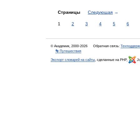
Страницы
Следующая
→
1
2
3
4
5
6
© Академик, 2000-2026
Обратная связь:
Техподдерж
👣 Путешествия
Экспорт словарей на сайты
, сделанные на PHP,
Jo