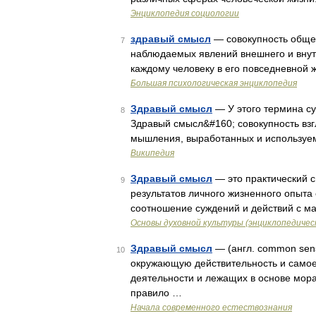
Энциклопедия социологии
здравый смысл
— совокупность общеп
7
наблюдаемых явлений внешнего и внут
каждому человеку в его повседневной 
Большая психологическая энциклопедия
Здравый смысл
— У этого термина су
8
Здравый смысл&#160; совокупность вз
мышления, выработанных и используем
Википедия
Здравый смысл
— это практический 
9
результатов личного жизненного опыта
соотношение суждений и действий с ма
Основы духовной культуры (энциклопедическ
Здравый смысл
— (англ. common sens
10
окружающую действительность и самое
деятельности и лежащих в основе мор
правило …
Начала современного естествознания