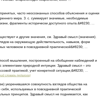
ринятых, часто неосознанных способов объяснения и оценки
реннего мира. З. с. суммирует значимые, необходимые
жизни, фрагменты исторически доступного опыта.&#8230; …
ществуют и другие значения, см. Здравый смысл (значения).
глядов на окружающую действительность, навыков, форм
ых человеком в повседневной практической&#8230; …
способ мышления, построенный на обобщении наблюдений и
 с элементами природной интуиции. Здравый смысл – это
ссовой практикой, учет конкретной ситуации,&#8230; …
ий словарь педагога)
e) укоренившаяся совокупность взглядов общества на
 себя, используемых в повседневной практической
альных принципов. Здравый смысл не поднимается, как