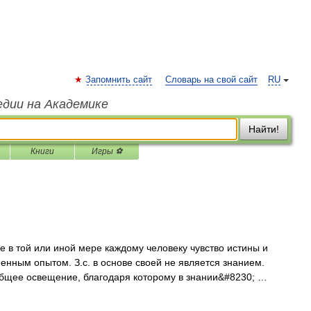
Запомнить сайт
Словарь на свой сайт
RU
едии на Академике
Найти!
Книги
Игры ⚽
в той или иной мере каждому человеку чувство истины и
енным опытом. З.с. в основе своей не является знанием.
 общее освещение, благодаря которому в знании&#8230; …