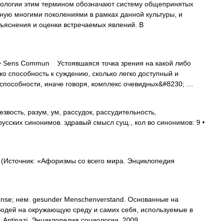
ологии этим термином обозначают систему общепринятых
ную многими поколениями в рамках данной культуры, и
ъяснения и оценки встречаемых явлений. В
Sens Commun Устоявшаяся точка зрения на какой либо
ко способность к суждению, сколько легко доступный и
способности, иначе говоря, комплекс очевидных&#8230; …
звость, разум, ум, рассудок, рассудительность,
усских синонимов. здравый смысл сущ., кол во синонимов: 9 •
(Источник: «Афоризмы со всего мира. Энциклопедия
nse; нем. gesunder Menschenverstand. Основанные на
людей на окружающую среду и самих себя, используемые в
 Antinazi. Энциклопедия социологии, 2009 …