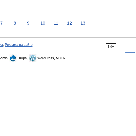
7
8
9
10
11
12
13
ка
,
Реклама на сайте
18+
omla,
Drupal,
WordPress, MODx.