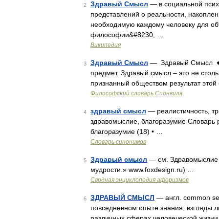
Здравый Смысл
— в социальной псих
2
представлений о реальности, накоплен
необходимую каждому человеку для об
философии&#8230; …
Википедия
Здравый Смысл
— Здравый Смысл ♦ 
3
предмет. Здравый смысл – это не столь
признанный обществом результат этой 
Философский словарь Спонвиля
здравый смысл
— реалистичность, тре
4
здравомыслие, благоразумие Словарь р
благоразумие (18) • …
Словарь синонимов
Здравый смысл
— см. Здравомыслие 
5
мудрости.» www.foxdesign.ru) …
Сводная энциклопедия афоризмов
ЗДРАВЫЙ СМЫСЛ
— англ. common se
6
повседневном опыте знания, взгляды 
различных сферах человеческой жизни.