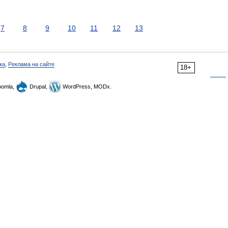
7
8
9
10
11
12
13
ка
,
Реклама на сайте
18+
omla,
Drupal,
WordPress, MODx.