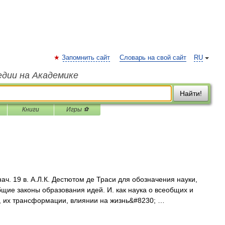
Запомнить сайт
Словарь на свой сайт
RU
едии на Академике
Найти!
Книги
Игры ⚽
ач. 19 в. А.Л.К. Дестютом де Траси для обозначения науки,
щие законы образования идей. И. как наука о всеобщих и
, их трансформации, влиянии на жизнь&#8230; …