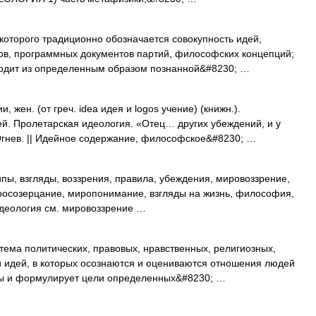
которого традиционно обозначается совокупность идей,
гов, программных документов партий, философских концепций;
сходит из определенным образом познанной&#8230; …
ен. (от греч. idea идея и logos учение) (книжн.).
ей. Пролетарская идеология. «Отец… других убеждений, и у
Огнев. || Идейное содержание, философское&#8230; …
пы, взгляды, воззрения, правила, убеждения, мировоззрение,
иросозерцание, миропонимание, взгляды на жизнь, философия,
идеология см. мировоззрение …
истема политических, правовых, нравственных, религиозных,
и идей, в которых осознаются и оцениваются отношения людей
сы и формулирует цели определенных&#8230; …