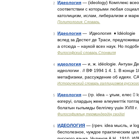
Идеология
— (ideology) Комплекс все
2
соответствии с которыми любая социа
католицизм, ислам, либерализм и марк
Политология. Словарь.
Идеология
— Идеология ♦ Idéologie У
3
вслед за Дестют де Траси, предложивш
а отсюда – наукой всех наук. Но подо
Философский словарь Спонвиля
идеология
— и, ж. idéologie. Антуан 
4
идеологии . // ВФ 1994 1 4. 1. В конце 
метафизики, рассуждение об идеях. СА
Исторический словарь галлицизмов русског
Идеология
— (гр. idea – ұғым, елес  
5
өзгеруі, олардың жеке әлеуметтік топта
болатын ғылымды белгілеу үшін ХVІІІ ғ
Философиялық терминдердің сөздігі
ИДЕОЛОГИЯ
— (греч. idea мысль, и lo
6
бесполезное, чуждое практическим це
русского языка. Чудинов А.Н., 1910. 