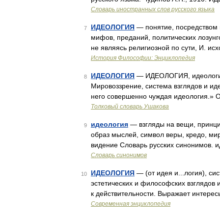
Словарь иностранных слов русского языка
ИДЕОЛОГИЯ
— понятие, посредством 
7
мифов, преданий, политических лозун
не являясь религиозной по сути, И. и
История Философии: Энциклопедия
ИДЕОЛОГИЯ
— ИДЕОЛОГИЯ, идеологии, ж
8
Мировоззрение, система взглядов и ид
него совершенно чуждая идеология.» 
Толковый словарь Ушакова
идеология
— взгляды на вещи, принци
9
образ мыслей, символ веры, кредо, м
видение Словарь русских синонимов. 
Словарь синонимов
ИДЕОЛОГИЯ
— (от идея и...логия), с
10
эстетических и философских взглядов 
к действительности. Выражает интере
Современная энциклопедия