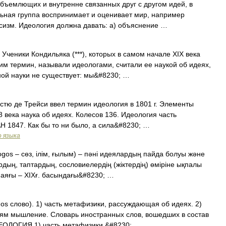
объемлющих и внутренне связанных друг с другом идей, в
льная группа воспринимает и оценивает мир, например
сизм. Идеология должна давать: а) объяснение …
ченики Кондильяка (***), которых в самом начале XIX века
им термин, называли идеологами, считали ее наукой об идеях,
бной науки не существует: мы&#8230; …
Дестю де Трейси ввел термин идеология в 1801 г. Элементы
18 века наука об идеях. Колесов 136. Идеология часть
Н 1847. Как бы то ни было, а сила&#8230; …
о языка
logos – сөз, ілім, ғылым) – пәні идеялардың пайда болуы және
рдың, таптардың, сословиелердің (жіктердің) өміріне ықпалы
. аяғы – ХІХғ. басындағы&#8230; …
gos слово). 1) часть метафизики, рассуждающая об идеях. 2)
лям мышление. Словарь иностранных слов, вошедших в состав
ИДЕОЛОГИЯ 1) часть метафизики,&#8230; …