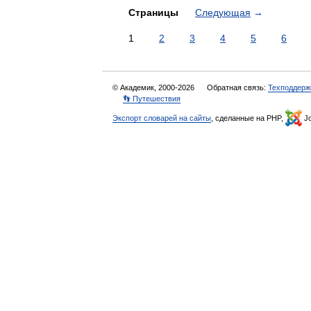
Страницы
Следующая
→
1
2
3
4
5
6
© Академик, 2000-2026
Обратная связь:
Техподдерж
👣 Путешествия
Экспорт словарей на сайты
, сделанные на PHP,
Jo