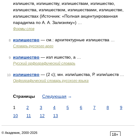
излишеств, излишеству, излишествам, излишество,
излишества, излишеством, излишествами, излишестве,
излишествах (Источник: «Полная акцентуированная
парадигма по А. А. Зализняку») …
Формы слов
излишество
— см.: архитектурные излишества …
8
Словарь русского арго
излишество
— изл ишество, а …
9
Русский орфографический словарь
излишество
— (2 с); мн. изли/шества, Р. изли/шеств …
10
Орфографический словарь русского языка
Страницы
Следующая
→
1
2
3
4
5
6
7
8
9
10
11
12
13
© Академик, 2000-2026
18+