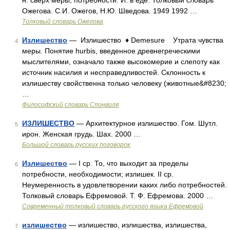
н. сверх меры, потребности. И. в еде. Толковый словарь
Ожегова. С.И. Ожегов, Н.Ю. Шведова. 1949 1992 …
Толковый словарь Ожегова
Излишество
— Излишество ♦ Demesure Утрата чувства
4
меры. Понятие hurbis, введенное древнегреческими
мыслителями, означало также высокомерие и слепоту как
источник насилия и несправедливостей. Склонность к
излишеству свойственна только человеку (животные&#8230;
…
Философский словарь Спонвиля
ИЗЛИШЕСТВО
— Архитектурное излишество. Гом. Шутл.
5
ирон. Женская грудь. Шах. 2000 …
Большой словарь русских поговорок
Излишество
— I ср. То, что выходит за пределы
6
потребности, необходимости; излишек. II ср.
Неумеренность в удовлетворении каких либо потребностей.
Толковый словарь Ефремовой. Т. Ф. Ефремова. 2000 …
Современный толковый словарь русского языка Ефремовой
излишество
— излишество, излишества, излишества,
7