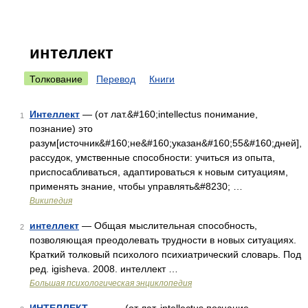
интеллект
Толкование
Перевод
Книги
Интеллект
— (от лат.&#160;intellectus понимание,
1
познание) это
разум[источник&#160;не&#160;указан&#160;55&#160;дней],
рассудок, умственные способности: учиться из опыта,
приспосабливаться, адаптироваться к новым ситуациям,
применять знание, чтобы управлять&#8230; …
Википедия
интеллект
— Общая мыслительная способность,
2
позволяющая преодолевать трудности в новых ситуациях.
Краткий толковый психолого психиатрический словарь. Под
ред. igisheva. 2008. интеллект …
Большая психологическая энциклопедия