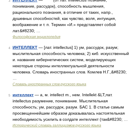
ИНТЕЛЛЕКТ
— (от лат. intellectus познание,
3
понимание, рассудок), способность мышления,
рационального познания, в отличие от таких, напр.,
душевных способностей, как чувство, воля, интуиция,
воображение и т. п. Термин «И.» представляет собой
лат.&#8230; …
Философская энциклопедия
ИНТЕЛЛЕКТ
— [лат. intellectus] 1) ум, рассудок, разум;
4
мыслительная способность человека; 2) киб. искусственный
и. название кибернетических систем, моделирующих
некоторые стороны интеллектуальной деятельности
человека. Словарь иностранных слов. Комлев Н.Г.,&#8230;
…
Словарь иностранных слов русского языка
интеллект
— а, м. intellect m., нем. Intellekt &LT;лат.
5
intellectus разумение, понимание. Мыслительная
способность; ум, рассудок, разум. БАС 1. В статье самым
просвещеннейшим образом доказывалась настоятельная
необходимость усилить в солдате интеллект (так&#8230; …
Исторический словарь галлицизмов русского языка