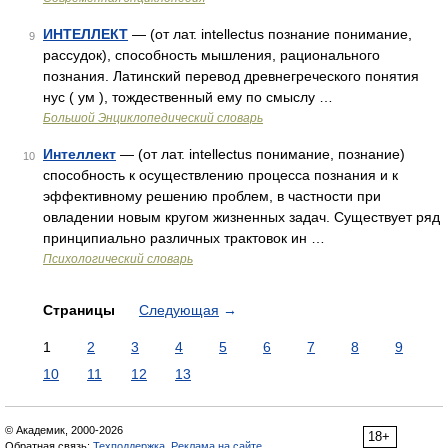
ИНТЕЛЛЕКТ
— (от лат. intellectus познание понимание,
9
рассудок), способность мышления, рационального
познания. Латинский перевод древнегреческого понятия
нус ( ум ), тождественный ему по смыслу …
Большой Энциклопедический словарь
Интеллект
— (от лат. intellectus понимание, познание)
10
способность к осуществлению процесса познания и к
эффективному решению проблем, в частности при
овладении новым кругом жизненных задач. Существует ряд
принципиально различных трактовок ин …
Психологический словарь
Страницы
Следующая
→
1
2
3
4
5
6
7
8
9
10
11
12
13
© Академик, 2000-2026
18+
Обратная связь:
Техподдержка
,
Реклама на сайте