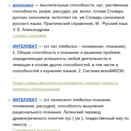
интеллект
— мыслительные способности, нус, умственные
6
способности, разум, рассудок, ум, мозги, голова Словарь
русских синонимов. интеллект см. ум Словарь синонимов
русского языка. Практический справочник. М.: Русский язык.
З. Е. Александрова …
Словарь синонимов
ИНТЕЛЛЕКТ
— (от лат. intellectus – понимание, познание).
7
1. Общая способность к познанию и решению проблем,
определяющая успешность любой деятельности и
лежащая в основе других способностей, в том числе и
способностей к изучению языков. 2. Система всех&#8230;
…
Новый словарь методических терминов и понятий (теория и
практика обучения языкам)
ИНТЕЛЛЕКТ
— (от латинского intellectus познание,
8
понимание, рассудок), способность мышления,
рационального познания. Латинский перевод
древнегреческого понятия нус ( ум ), тождественный ему по
смыслу …
Современная энциклопедия