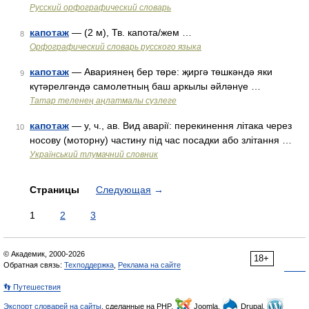
Русский орфографический словарь
капотаж
— (2 м), Тв. капота/жем …
8
Орфографический словарь русского языка
капотаж
— Авариянең бер төре: җиргә төшкәндә яки
9
күтәрелгәндә самолетның баш аркылы әйләнүе …
Татар теленең аңлатмалы сүзлеге
капотаж
— у, ч., ав. Вид аварії: перекинення літака через
10
носову (моторну) частину під час посадки або злітання …
Український тлумачний словник
Страницы
Следующая
→
1
2
3
© Академик, 2000-2026
18+
Обратная связь:
Техподдержка
,
Реклама на сайте
👣 Путешествия
Экспорт словарей на сайты
, сделанные на PHP,
Joomla,
Drupal,