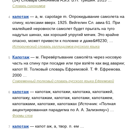
(14) Словарь синонимов ASIS. В.Н. Тришин. 2013 …
Словарь синонимов
капотаж
— а, м. capotage m. Опрокидывание самолета на
4
спину, колесами вверх. 1925. Вейгелин Сл. авиа 61. При
малейшей неровности самолет будет прыгать на туго
надутых шинах, как хороший упругий мячик. Это крайне
опасно, может привести к поломке и даже&#8230; …
Исторический словарь галлицизмов русского языка
Капотаж
— м. Перевёртывание самолёта через носовую
5
часть на спину при посадке или при взлёте как вид аварии;
капот III. Толковый словарь Ефремовой. Т. Ф. Ефремова.
2000 …
Современный толковый словарь русского языка Ефремовой
капотаж
— капотаж, капотажи, капотажа, капотажей,
6
капотажу, капотажам, капотаж, капотажи, капотажем,
капотажами, капотаже, капотажах (Источник: «Полная
акцентуированная парадигма по А. А. Зализняку») …
Формы слов
капотаж
— капот аж, а, твор. п. ем …
7