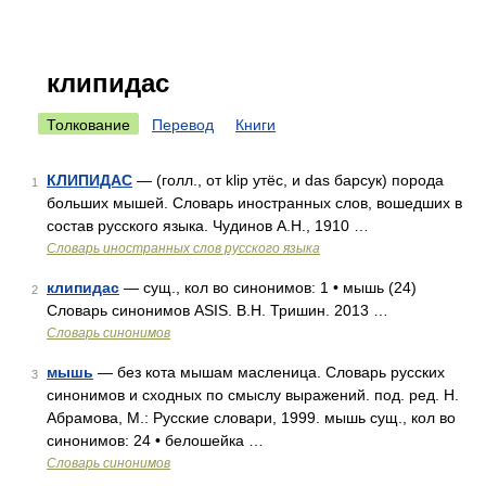
клипидас
Толкование
Перевод
Книги
КЛИПИДАС
— (голл., от klip утёс, и das барсук) порода
1
больших мышей. Словарь иностранных слов, вошедших в
состав русского языка. Чудинов А.Н., 1910 …
Словарь иностранных слов русского языка
клипидас
— сущ., кол во синонимов: 1 • мышь (24)
2
Словарь синонимов ASIS. В.Н. Тришин. 2013 …
Словарь синонимов
мышь
— без кота мышам масленица. Словарь русских
3
синонимов и сходных по смыслу выражений. под. ред. Н.
Абрамова, М.: Русские словари, 1999. мышь сущ., кол во
синонимов: 24 • белошейка …
Словарь синонимов