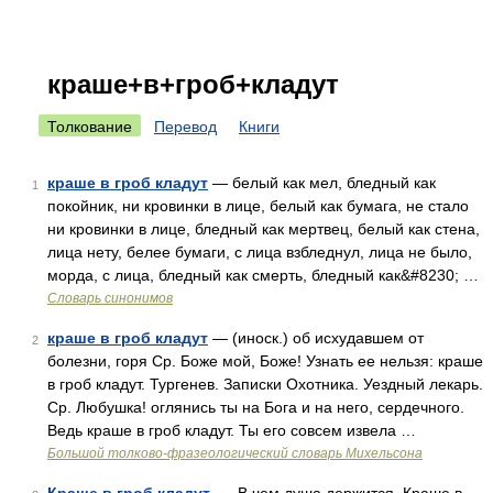
краше+в+гроб+кладут
Толкование
Перевод
Книги
краше в гроб кладут
— белый как мел, бледный как
1
покойник, ни кровинки в лице, белый как бумага, не стало
ни кровинки в лице, бледный как мертвец, белый как стена,
лица нету, белее бумаги, с лица взбледнул, лица не было,
морда, с лица, бледный как смерть, бледный как&#8230; …
Словарь синонимов
краше в гроб кладут
— (иноск.) об исхудавшем от
2
болезни, горя Ср. Боже мой, Боже! Узнать ее нельзя: краше
в гроб кладут. Тургенев. Записки Охотника. Уездный лекарь.
Ср. Любушка! оглянись ты на Бога и на него, сердечного.
Ведь краше в гроб кладут. Ты его совсем извела …
Большой толково-фразеологический словарь Михельсона