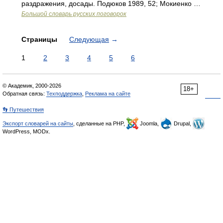
раздражения, досады. Подюков 1989, 52; Мокиенко …
Большой словарь русских поговорок
Страницы
Следующая
→
1
2
3
4
5
6
© Академик, 2000-2026
18+
Обратная связь:
Техподдержка
,
Реклама на сайте
👣 Путешествия
Экспорт словарей на сайты
, сделанные на PHP,
Joomla,
Drupal,
WordPress, MODx.