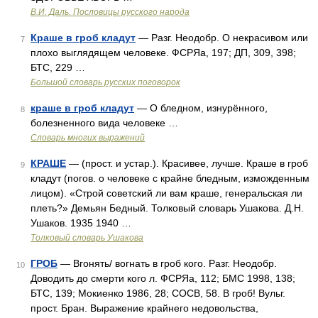
В.И. Даль. Пословицы русского народа
Краше в гроб кладут
— Разг. Неодобр. О некрасивом или
7
плохо выглядящем человеке. ФСРЯа, 197; ДП, 309, 398;
БТС, 229 …
Большой словарь русских поговорок
краше в гроб кладут
— О бледном, изнурённого,
8
болезненного вида человеке …
Словарь многих выражений
КРАШЕ
— (прост. и устар.). Красивее, лучше. Краше в гроб
9
кладут (погов. о человеке с крайне бледным, изможденным
лицом). «Строй советский ли вам краше, генеральская ли
плеть?» Демьян Бедный. Толковый словарь Ушакова. Д.Н.
Ушаков. 1935 1940 …
Толковый словарь Ушакова
ГРОБ
— Вгонять/ вогнать в гроб кого. Разг. Неодобр.
10
Доводить до смерти кого л. ФСРЯа, 112; БМС 1998, 138;
БТС, 139; Мокиенко 1986, 28; СОСВ, 58. В гроб! Вульг.
прост. Бран. Выражение крайнего недовольства,