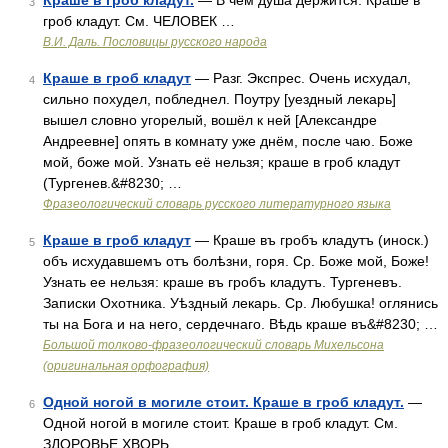
Краше в гроб кладут.
— В чем душа держится. Краше в
3
гроб кладут. См. ЧЕЛОВЕК …
В.И. Даль. Пословицы русского народа
Краше в гроб кладут
— Разг. Экспрес. Очень исхудал,
4
сильно похудел, побледнел. Поутру [уездный лекарь]
вышел словно угорелый, вошёл к ней [Александре
Андреевне] опять в комнату уже днём, после чаю. Боже
мой, боже мой. Узнать её нельзя; краше в гроб кладут
(Тургенев.&#8230; …
Фразеологический словарь русского литературного языка
Краше в гроб кладут
— Краше въ гробъ кладутъ (иноск.)
5
объ исхудавшемъ отъ болѣзни, горя. Ср. Боже мой, Боже!
Узнать ее нельзя: краше въ гробъ кладутъ. Тургеневъ.
Записки Охотника. Уѣздный лекарь. Ср. Любушка! оглянись
ты на Бога и на него, сердечнаго. Вѣдь краше въ&#8230; …
Большой толково-фразеологический словарь Михельсона
(оригинальная орфография)
Одной ногой в могиле стоит. Краше в гроб кладут.
—
6
Одной ногой в могиле стоит. Краше в гроб кладут. См.
ЗДОРОВЬЕ ХВОРЬ …