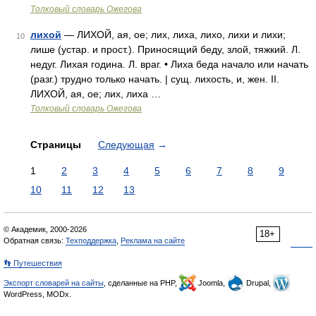
Толковый словарь Ожегова
лихой
— ЛИХОЙ, ая, ое; лих, лиха, лихо, лихи и лихи;
10
лише (устар. и прост.). Приносящий беду, злой, тяжкий. Л.
недуг. Лихая година. Л. враг. • Лиха беда начало или начать
(разг.) трудно только начать. | сущ. лихость, и, жен. II.
ЛИХОЙ, ая, ое; лих, лиха …
Толковый словарь Ожегова
Страницы
Следующая
→
1
2
3
4
5
6
7
8
9
10
11
12
13
© Академик, 2000-2026
18+
Обратная связь:
Техподдержка
,
Реклама на сайте
👣 Путешествия
Экспорт словарей на сайты
, сделанные на PHP,
Joomla,
Drupal,
WordPress, MODx.