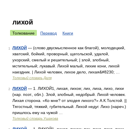
лихой
Толкование
Перевод
Книги
ЛИХОЙ
— (слово двусмысленное как благой), молодецкий,
1
хватский, бойкий, проворный, щегольской, удалой,
ухорский, смелый и решительный; | злой, злобный,
мстительный; лукавый. Лихой малый, лихие кони, лихой
наездник. | Лихой человек, лихое дело, лихая&#8230; …
Толковый словарь Даля
ЛИХОЙ
— 1. ЛИХОЙ1, лихая, лихое; лих, лиха, лихо, лихи
2
(нар. поэт., обл.). Злой, злобный, недобрый. Лихой человек.
Лихая сторона. «Ко мне? от злодея лихого?» А.К.Толстой. ||
Тягостный, тяжкий, губительный. Лихой недуг. Лихо (нареч.)
пришлось ему на чужой …
Толковый словарь Ушакова