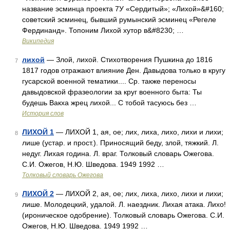
название эсминца проекта 7У «Сердитый»; «Лихой»&#160;
советский эсминец, бывший румынский эсминец «Регеле
Фердинанд». Топоним Лихой хутор в&#8230; …
Википедия
лихой
— Злой, лихой. Стихотворения Пушкина до 1816
7
1817 годов отражают влияние Ден. Давыдова только в кругу
гусарской военной тематики.... Ср. также переносы
давыдовской фразеологии за круг военного быта: Ты
будешь Вакха жрец лихой... С тобой тасуюсь без …
История слов
ЛИХОЙ 1
— ЛИХОЙ 1, ая, ое; лих, лиха, лихо, лихи и лихи;
8
лише (устар. и прост.). Приносящий беду, злой, тяжкий. Л.
недуг. Лихая година. Л. враг. Толковый словарь Ожегова.
С.И. Ожегов, Н.Ю. Шведова. 1949 1992 …
Толковый словарь Ожегова
ЛИХОЙ 2
— ЛИХОЙ 2, ая, ое; лих, лиха, лихо, лихи и лихи;
9
лише. Молодецкий, удалой. Л. наездник. Лихая атака. Лихо!
(ироническое одобрение). Толковый словарь Ожегова. С.И.
Ожегов, Н.Ю. Шведова. 1949 1992 …