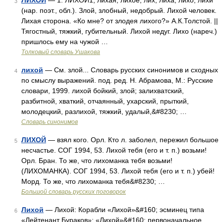
ЛИХОЙ
— 1. ЛИХОЙ1, лихая, лихое; лих, лиха, лихо, лихи
3
(нар. поэт., обл.). Злой, злобный, недобрый. Лихой человек.
Лихая сторона. «Ко мне? от злодея лихого?» А.К.Толстой. ||
Тягостный, тяжкий, губительный. Лихой недуг. Лихо (нареч.)
пришлось ему на чужой …
Толковый словарь Ушакова
лихой
— См. злой... Словарь русских синонимов и сходных
4
по смыслу выражений. под. ред. Н. Абрамова, М.: Русские
словари, 1999. лихой бойкий, злой; залихватский,
разбитной, хваткий, отчаянный, ухарский, прыткий,
молодецкий, разлихой, тяжкий, удалый,&#8230; …
Словарь синонимов
ЛИХОЙ
— взял кого. Орл. Кто л. заболел, пережил большое
5
несчастье. СОГ 1994, 53. Лихой тебя (его и т. п.) возьми!
Орл. Бран. То же, что лихоманка тебя возьми!
(ЛИХОМАНКА). СОГ 1994, 53. Лихой тебя (его и т. п.) убей!
Морд. То же, что лихоманка тебя&#8230; …
Большой словарь русских поговорок
Лихой
— Лихой: Корабли «Лихой»&#160; эсминец типа
6
«Лейтенант Бураков»; «Лихой»&#160; первоначальное