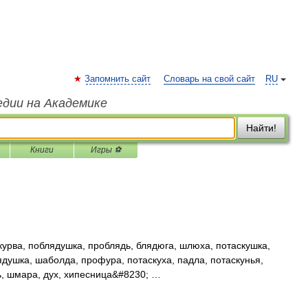
Запомнить сайт
Словарь на свой сайт
RU
едии на Академике
Найти!
Книги
Игры ⚽
курва, поблядушка, проблядь, блядюга, шлюха, потаскушка,
душка, шаболда, профура, потаскуха, падла, потаскунья,
дь, шмара, дух, хипесница&#8230; …