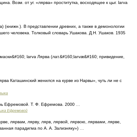
а. Возм. от уг. «лярва» проститутка, восходящее к цыг. larva
a) (книжн.). В представлении древних, а также в демонологии
шего человека. Толковый словарь Ушакова. Д.Н. Ушаков. 1935
ски&#160; larva Лярва (лат.&#160;larvæ&#160; привидение,
рва Каташинский женился на курве из Нарвы», чуть ли не с
зыка
рь Ефремовой. Т. Ф. Ефремова. 2000 …
зыка Ефремовой
рве, лярвам, лярву, лярв, лярвой, лярвою, лярвами, лярве,
ванная парадигма по А. А. Зализняку») …