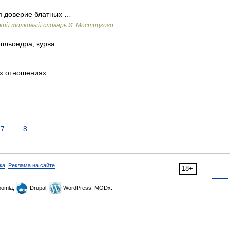
я доверие блатных …
ий толковый словарь И. Мостицкого
 шльондра, курва …
ех отношениях …
7
8
ка
,
Реклама на сайте
18+
omla,
Drupal,
WordPress, MODx.