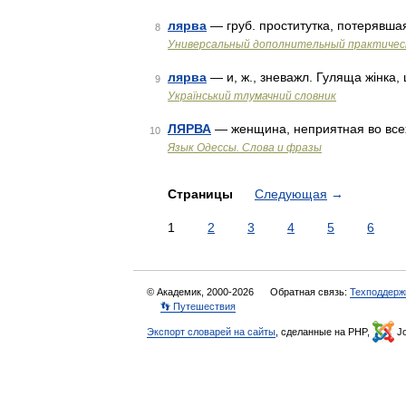
лярва
— груб. проститутка, потерявша
8
Универсальный дополнительный практическ
лярва
— и, ж., зневажл. Гуляща жінка,
9
Український тлумачний словник
ЛЯРВА
— женщина, неприятная во вс
10
Язык Одессы. Слова и фразы
Страницы
Следующая
→
1
2
3
4
5
6
© Академик, 2000-2026
Обратная связь:
Техподдерж
👣 Путешествия
Экспорт словарей на сайты
, сделанные на PHP,
Jo