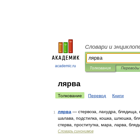
Словари и энциклоп
academic.ru
Толкования
Переводы
лярва
Толкование
Перевод
Книги
лярва
— стервоза, лахудра, блядища, 
1
шалава, подстилка, кошка, шлюшка, бля
стерва, проститутка, мара, ларва, бля
Словарь синонимов