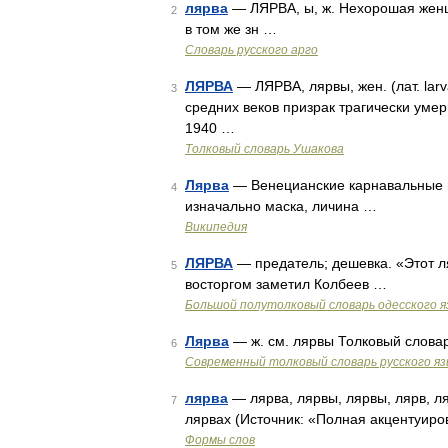
лярва
— ЛЯРВА, ы, ж. Нехорошая женщин
2
в том же зн …
Словарь русского арго
ЛЯРВА
— ЛЯРВА, лярвы, жен. (лат. larv
3
средних веков призрак трагически умер
1940 …
Толковый словарь Ушакова
Лярва
— Венецианские карнавальные ма
4
изначально маска, личина …
Википедия
ЛЯРВА
— предатель; дешевка. «Этот ля
5
восторгом заметил Колбеев …
Большой полутолковый словарь одесского я
Лярва
— ж. см. лярвы Толковый слова
6
Современный толковый словарь русского я
лярва
— лярва, лярвы, лярвы, лярв, ля
7
лярвах (Источник: «Полная акцентуиро
Формы слов