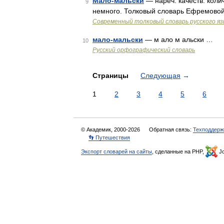
Мало-мальски
— нареч. качеств. колич
9
немного. Толковый словарь Ефремовой
Современный толковый словарь русского я
мало-мальски
— м ало м альски …
10
Русский орфографический словарь
Страницы
Следующая
→
1
2
3
4
5
6
© Академик, 2000-2026
Обратная связь:
Техподдерж
👣 Путешествия
Экспорт словарей на сайты
, сделанные на PHP,
Jo