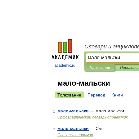
Словари и энциклоп
academic.ru
Толкования
Переводы
мало-мальски
Толкование
Перевод
Книги
мало-мальски
— мало мальски …
1
Орфографический словарь-справочник
мало-мальски
— См …
2
Словарь синонимов