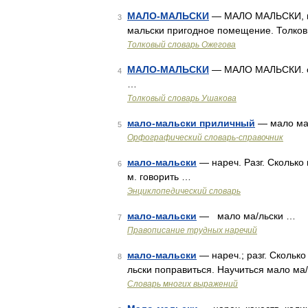
МАЛО-МАЛЬСКИ
— МАЛО МАЛЬСКИ, наре
3
мальски пригодное помещение. Толков
Толковый словарь Ожегова
МАЛО-МАЛЬСКИ
— МАЛО МАЛЬСКИ. см.
4
…
Толковый словарь Ушакова
мало-мальски приличный
— мало ма
5
Орфографический словарь-справочник
мало-мальски
— нареч. Разг. Сколько 
6
м. говорить …
Энциклопедический словарь
мало-мальски
— мало ма/льски …
7
Правописание трудных наречий
мало-мальски
— нареч.; разг. Сколько
8
льски поправиться. Научиться мало ма
Словарь многих выражений