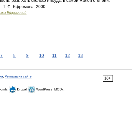
еств. разг. Хоть сколько нибудь, в самой малой степени;
. Т. Ф. Ефремова. 2000 …
зыка Ефремовой
7
8
9
10
11
12
13
ка
,
Реклама на сайте
18+
omla,
Drupal,
WordPress, MODx.