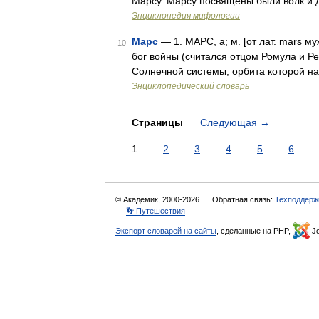
Марсу. Марсу посвящены были волк и д
Энциклопедия мифологии
Марс
— 1. МАРС, а; м. [от лат. mars м
10
бог войны (считался отцом Ромула и Р
Солнечной системы, орбита которой н
Энциклопедический словарь
Страницы
Следующая
→
1
2
3
4
5
6
© Академик, 2000-2026
Обратная связь:
Техподдерж
👣 Путешествия
Экспорт словарей на сайты
, сделанные на PHP,
Jo