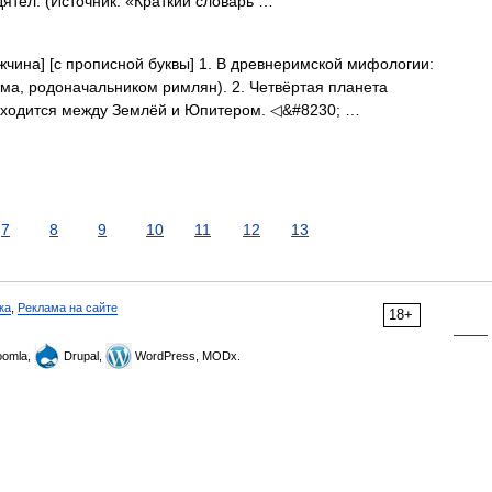
ятел. (Источник: «Краткий словарь …
ужчина] [с прописной буквы] 1. В древнеримской мифологии:
ема, родоначальником римлян). 2. Четвёртая планета
аходится между Землёй и Юпитером. ◁&#8230; …
7
8
9
10
11
12
13
ка
,
Реклама на сайте
18+
omla,
Drupal,
WordPress, MODx.