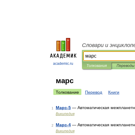
Словари и энциклоп
academic.ru
Толкования
Переводы
марс
Толкование
Перевод
Книги
Марс-5
— Автоматическая межпланетн
1
Википедия
Марс-4
— Автоматическая межпланетн
2
Википедия