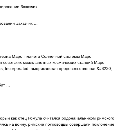
тировании Заказчик …
ровании Заказчик …
нтеона Марс планета Солнечной системы Марс
я советских межпланетных космических станций Марс
rs, Incorporated американская продовольственная&#8230; …
бит …
торый как отец Ромула считался родоначальником римского
ляясь на войну, римские полководцы совершали поклонение