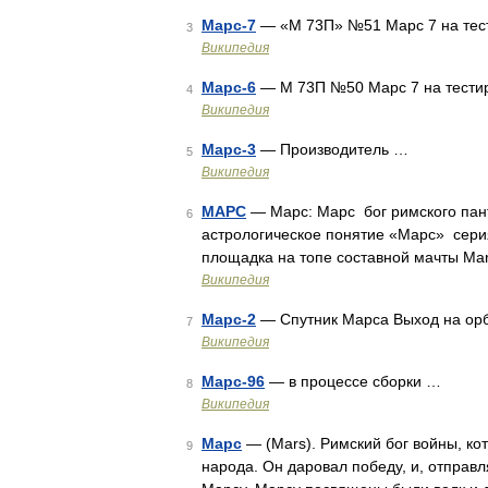
Марс-7
— «М 73П» №51 Марс 7 на тес
3
Википедия
Марс-6
— М 73П №50 Марс 7 на тести
4
Википедия
Марс-3
— Производитель …
5
Википедия
МАРС
— Марс: Марс бог римского па
6
астрологическое понятие «Марс» сери
площадка на топе составной мачты Ma
Википедия
Марс-2
— Спутник Марса Выход на ор
7
Википедия
Марс-96
— в процессе сборки …
8
Википедия
Марс
— (Mars). Римский бог войны, ко
9
народа. Он даровал победу, и, отправ