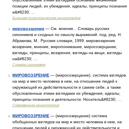
обусловленные этими взглядами основные жизненные
позиции людей, их убеждения, идеалы, принципы познания
и&#8230; …
Большая психологическая энциклопедия
мировоззрение
— См. мнение... Словарь русских
4
синонимов и сходных по смыслу выражений. под. ред. Н.
Абрамова, М.: Русские словари, 1999. мировоззрение
воззрение, мнение, миропонимание, миросозерцание;
взгляды, принципы, воззрения, взгляды на вещи, взгляды
на&#8230; …
Словарь синонимов
МИРОВОЗЗРЕНИЕ
— (миросозерцание), система взглядов
5
на мир и место человека в нем, на отношение людей к
окружающей их действительности и самим себе, а также
обусловленные этими взглядами их убеждения, идеалы,
принципы познания и деятельности. Носитель&#8230; …
Современная энциклопедия
МИРОВОЗЗРЕНИЕ
— (миросозерцание) система
6
обобщенных взглядов на мир и место человека в нем, на
отношение людей к окружающей их действительности и