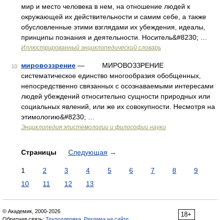
мир и место человека в нем, на отношение людей к
окружающей их действительности и самим себе, а также
обусловленные этими взглядами их убеждения, идеалы,
принципы познания и деятельности. Носитель&#8230; …
Иллюстрированный энциклопедический словарь
мировоззрение
— МИРОВОЗЗРЕНИЕ
10
систематическое единство многообразия обобщенных,
непосредственно связанных с осознаваемыми интересами
людей убеждений относительно сущности природных или
социальных явлений, или же их совокупности. Несмотря на
этимологию&#8230; …
Энциклопедия эпистемологии и философии науки
Страницы
Следующая
→
1
2
3
4
5
6
7
8
9
10
11
12
13
© Академик, 2000-2026
18+
Обратная связь:
Техподдержка
,
Реклама на сайте