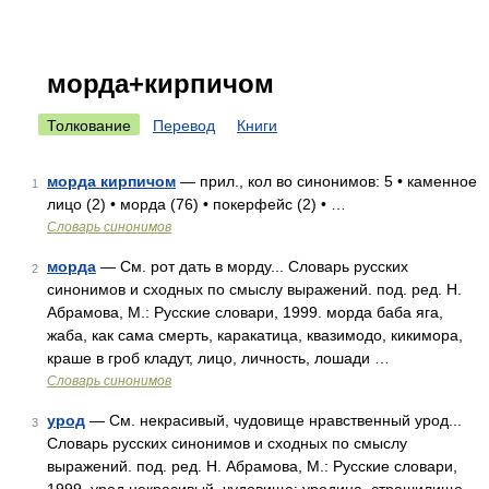
морда+кирпичом
Толкование
Перевод
Книги
морда кирпичом
— прил., кол во синонимов: 5 • каменное
1
лицо (2) • морда (76) • покерфейс (2) • …
Словарь синонимов
морда
— См. рот дать в морду... Словарь русских
2
синонимов и сходных по смыслу выражений. под. ред. Н.
Абрамова, М.: Русские словари, 1999. морда баба яга,
жаба, как сама смерть, каракатица, квазимодо, кикимора,
краше в гроб кладут, лицо, личность, лошади …
Словарь синонимов
урод
— См. некрасивый, чудовище нравственный урод...
3
Словарь русских синонимов и сходных по смыслу
выражений. под. ред. Н. Абрамова, М.: Русские словари,