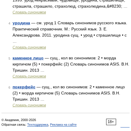
1999. урод некрасивый, чудовище; уродина, страшилище,
страшила, страшило, страхолюд, страхолюдина,&#8230; …
Словарь синонимов
уродина
— см. урод 1 Словарь синонимов русского языка.
4
Практический справочник. М.: Русский язык. З. Е.
Александрова. 2011. уродина сущ. • урод • страшилище • с
…
Словарь синонимов
каменное лицо
— сущ., кол во синонимов: 2 • морда
5
кирпичом (5) • покерфейс (2) Словарь синонимов ASIS. В.Н.
Тришин. 2013 …
Словарь синонимов
покерфейс
— сущ., кол во синонимов: 2 • каменное лицо
6
(2) • морда кирпичом (5) Словарь синонимов ASIS. В.Н.
Тришин. 2013 …
Словарь синонимов
© Академик, 2000-2026
18+
Обратная связь:
Техподдержка
,
Реклама на сайте