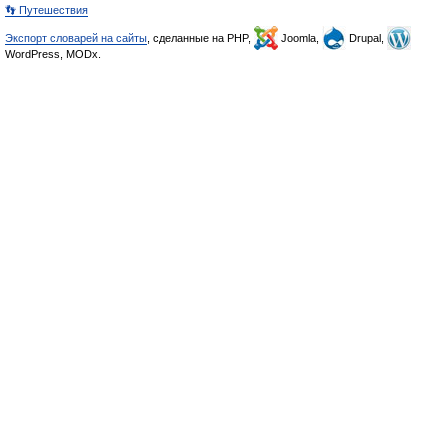
👣 Путешествия
Экспорт словарей на сайты
, сделанные на PHP,
Joomla,
Drupal,
WordPress, MODx.