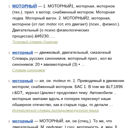
МОТОРНЫЙ
— 1. МОТОРНЫЙ1, моторная, моторное
3
(тех.). прил. к мотор; снабженный мотором. Моторная
лодка. Моторный вагон. 2. МОТОРНЫЙ2, моторная,
моторное (от лат. motor гот, кто двигает) (псих., физиол.).
Двигательный (о психо физиологических
процессах).&#8230; …
Толковый словарь Ушакова
моторный
— движковый, двигательный, смазочный
4
Словарь русских синонимов. моторный прил., кол во
синонимов: 20 • авиамоторный (3) • …
Словарь синонимов
моторный
— ая, ое. moteur m. 1. Приводимый в движение
5
мотором; снабженный мотором. БАС 1. В том же &LT;1896
г.&GT;, журнал Циклист продолжил тему: Автомобили ..
моторные экипажи вдоль и поперек пересекут наше
обширное отечество, как в старые годы, то делали …
Исторический словарь галлицизмов русского языка
моторный
— МОТОРНЫЙ, ая, ое (спец.). То же, что
6
двигательный. М. рефлекс. | сущ. моторность, и, жен. II.