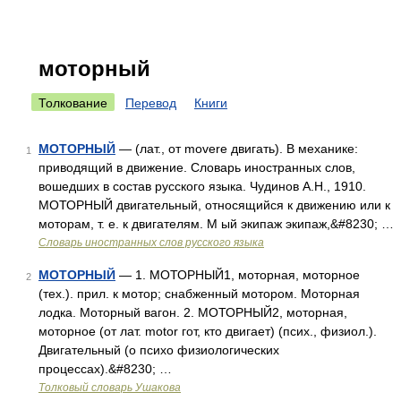
моторный
Толкование
Перевод
Книги
МОТОРНЫЙ
— (лат., от movere двигать). В механике:
1
приводящий в движение. Словарь иностранных слов,
вошедших в состав русского языка. Чудинов А.Н., 1910.
МОТОРНЫЙ двигательный, относящийся к движению или к
моторам, т. е. к двигателям. М ый экипаж экипаж,&#8230; …
Словарь иностранных слов русского языка
МОТОРНЫЙ
— 1. МОТОРНЫЙ1, моторная, моторное
2
(тех.). прил. к мотор; снабженный мотором. Моторная
лодка. Моторный вагон. 2. МОТОРНЫЙ2, моторная,
моторное (от лат. motor гот, кто двигает) (псих., физиол.).
Двигательный (о психо физиологических
процессах).&#8230; …
Толковый словарь Ушакова