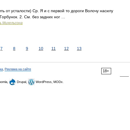
ть от усталости) Ср. Я и с первой то дороги Волочу насилу
Горбунок. 2. См. без задних ног …
ь Михельсона
7
8
9
10
11
12
13
ка
,
Реклама на сайте
18+
omla,
Drupal,
WordPress, MODx.