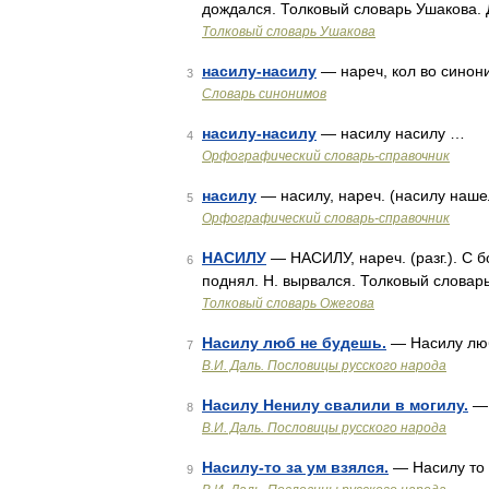
дождался. Толковый словарь Ушакова. 
Толковый словарь Ушакова
насилу-насилу
— нареч, кол во синоним
3
Словарь синонимов
насилу-насилу
— насилу насилу …
4
Орфографический словарь-справочник
насилу
— насилу, нареч. (насилу нашел
5
Орфографический словарь-справочник
НАСИЛУ
— НАСИЛУ, нареч. (разг.). С 
6
поднял. Н. вырвался. Толковый словар
Толковый словарь Ожегова
Насилу люб не будешь.
— Насилу лю
7
В.И. Даль. Пословицы русского народа
Насилу Ненилу свалили в могилу.
— 
8
В.И. Даль. Пословицы русского народа
Насилу-то за ум взялся.
— Насилу то 
9