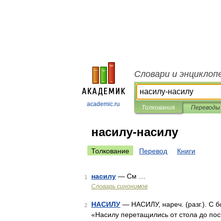
Словари и энциклоп
academic.ru
Толкования
Переводы
насилу-насилу
Толкование
Перевод
Книги
насилу
— См …
1
Словарь синонимов
НАСИЛУ
— НАСИЛУ, нареч. (разг.). С 
2
«Насилу перетащились от стола до пост