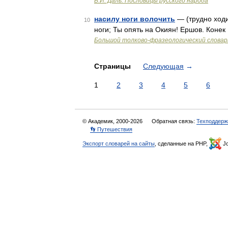
В.И. Даль. Пословицы русского народа
насилу ноги волочить
— (трудно ходи
10
ноги; Ты опять на Окиян! Ершов. Конек 
Большой толково-фразеологический словар
Страницы
Следующая
→
1
2
3
4
5
6
© Академик, 2000-2026
Обратная связь:
Техподдерж
👣 Путешествия
Экспорт словарей на сайты
, сделанные на PHP,
Jo