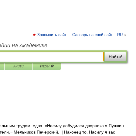
Запомнить сайт
Словарь на свой сайт
RU
едии на Академике
Найти!
Книги
Игры ⚽
большим трудом, едва. «Насилу добудился дворника.» Пушкин.
ели.» Мельников Печерский. || Наконец то. Насилу я вас