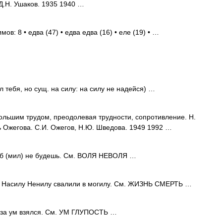
Д.Н. Ушаков. 1935 1940 …
ов: 8 • едва (47) • едва едва (16) • еле (19) • …
 тебя, но сущ. на силу: на силу не надейся) …
большим трудом, преодолевая трудности, сопротивление. Н.
ь Ожегова. С.И. Ожегов, Н.Ю. Шведова. 1949 1992 …
б (мил) не будешь. См. ВОЛЯ НЕВОЛЯ …
Насилу Ненилу свалили в могилу. См. ЖИЗНЬ СМЕРТЬ …
за ум взялся. См. УМ ГЛУПОСТЬ …