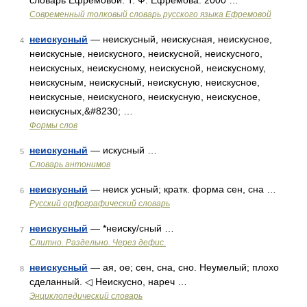
словарь Ефремовой. Т. Ф. Ефремова. 2000 …
Современный толковый словарь русского языка Ефремовой
неискусный
— неискусный, неискусная, неискусное,
4
неискусные, неискусного, неискусной, неискусного,
неискусных, неискусному, неискусной, неискусному,
неискусным, неискусный, неискусную, неискусное,
неискусные, неискусного, неискусную, неискусное,
неискусных,&#8230; …
Формы слов
неискусный
— искусный …
5
Словарь антонимов
неискусный
— неиск усный; кратк. форма сен, сна …
6
Русский орфографический словарь
неискусный
— *неиску/сный …
7
Слитно. Раздельно. Через дефис.
неискусный
— ая, ое; сен, сна, сно. Неумелый; плохо
8
сделанный. ◁ Неискусно, нареч …
Энциклопедический словарь