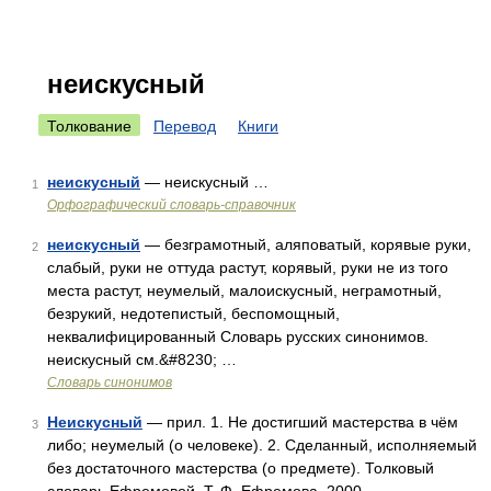
неискусный
Толкование
Перевод
Книги
неискусный
— неискусный …
1
Орфографический словарь-справочник
неискусный
— безграмотный, аляповатый, корявые руки,
2
слабый, руки не оттуда растут, корявый, руки не из того
места растут, неумелый, малоискусный, неграмотный,
безрукий, недотепистый, беспомощный,
неквалифицированный Словарь русских синонимов.
неискусный см.&#8230; …
Словарь синонимов
Неискусный
— прил. 1. Не достигший мастерства в чём
3
либо; неумелый (о человеке). 2. Сделанный, исполняемый
без достаточного мастерства (о предмете). Толковый