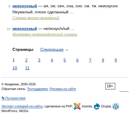
неискусный
— ая, ое; сен, сна, сно. см. тж. неискусно
9
Неумелый; плохо сделанный …
Словарь многих выражений
неискусный
— не/искус/н/ый …
10
Морфемно-орфографический словарь
Страницы
Следующая
→
1
2
3
4
5
6
7
8
9
10
11
© Академик, 2000-2026
18+
Обратная связь:
Техподдержка
,
Реклама на сайте
👣 Путешествия
Экспорт словарей на сайты
, сделанные на PHP,
Joomla,
Drupal,
WordPress, MODx.